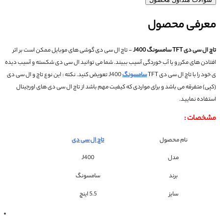
معرفی محصول
تاچ ال سی دی TFT سامسونگ J400
- تاچ ال سی دی گوشی های موبایل ممکن است بر اثر
افتادن های مکرر و یا آب خوردگی آسیب ببیند.
شما می توانید ال سی دی شکسته و آسیب دیده
ی خود را با تاچ ال سی دی TFT
سامسونگ
J400 تعویض کنید.
نکته : این نوع تاچ و ال سی دی
(کپی) متفرقه می باشد و برای مواردی که کیفیت مهم باشد از تاچ ال سی دی های اورجینال
استفاده نمایید.
مشخصات :
نام محصول
تاچ ال سی دی
مدل
J400
برند
سامسونگ
سایز
5.5 اینچ