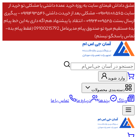
عشق داداش قیمتای سایت به روزه،خرید عمده داشتی یا مشکلی تو خرید از
سایت ۰۹۱۰۹۸۰۸۵۶۵- مشکلی بعد از خریدت داشتی ۰۹۱۹۱۴۹۳۵۴۶ - پیگیری
ارسال بستت ۰۹۹۲۴۰۰۹۵۲۵ - انتقاد یا پیشنهاد هم اگه داری به این خط پیام
بده مستقیم میره تو صندوق پیام مدیرعامل 09100215792 (فقط پیام بده-
تماس پاسخگو نیستم)
وارد شوید
دسته‌بندی محصولات
وبلاگ
برندها
درباره ما
تماس با ما