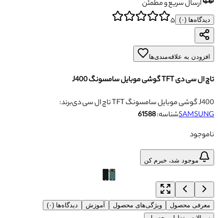
ارسال سریع و مطمئن
۵
دیدگاه‌ها (
۰
)
افزودن به علاقه‌مندی‌ها
تاچ ال سی دی TFT گوشی موبایل سامسونگ J400
تاچ ال سی دی TFT گوشی موبایل سامسونگ J400
برند:
SAMSUNG
شناسه:
61588
ناموجود
موجود شد، خبرم کن
معرفی محصول
ویژگی‌های محصول
آموزش
دیدگاه‌ها (۰)
سوالات متداول محصول