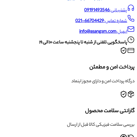
پشتیبانی:
09191493546
شماره تماس:
021-66704429
ایمیل:
info@asangsm.com
پاسخگویی تلفنی از شنبه تا پنجشنبه ساعت ۱۰ الی ۱۹
پرداخت امن و مطمئن
درگاه پرداخت امن و دارای مجوز اینماد
گارانتی سلامت محصول
بررسی سلامت فیزیکی کالا قبل از ارسال