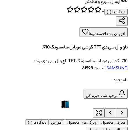
ارسال سریع و مطمئن
۵
دیدگاه‌ها (
۰
)
افزودن به علاقه‌مندی‌ها
تاچ و ال سی دی TFT گوشی موبایل سامسونگ J710
تاچ و ال سی دی TFT گوشی موبایل سامسونگ J710
برند:
SAMSUNG
شناسه:
61598
ناموجود
موجود شد، خبرم کن
معرفی محصول
ویژگی‌های محصول
آموزش
دیدگاه‌ها (۰)
سوالات متداول محصول