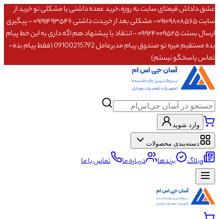
عشق داداش قیمتای سایت به روزه،خرید عمده داشتی یا مشکلی تو خرید از
سایت ۰۹۱۰۹۸۰۸۵۶۵- مشکلی بعد از خریدت داشتی ۰۹۱۹۱۴۹۳۵۴۶ - پیگیری
ارسال بستت ۰۹۹۲۴۰۰۹۵۲۵ - انتقاد یا پیشنهاد هم اگه داری به این خط پیام
بده مستقیم میره تو صندوق پیام مدیرعامل 09100215792 (فقط پیام بده-
تماس پاسخگو نیستم)
وارد شوید
دسته‌بندی محصولات
وبلاگ
برندها
درباره ما
تماس با ما