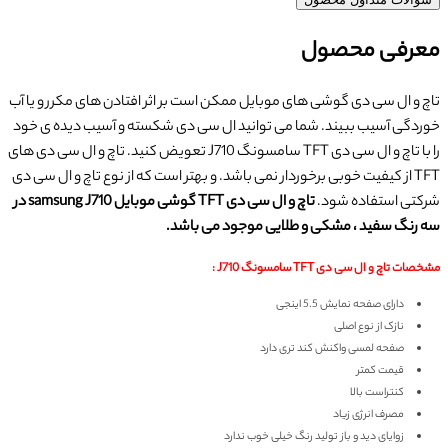
معرفی محصول
تاچ و ال سی دی گوشی های موبایل ممکن است بر اثر افتادن های مکرر و یا آب
خوردگی آسیب ببیند. شما می توانید ال سی دی شکسته و آسیب دیده ی خود
را با تاچ و ال سی دی TFT سامسونگ J710 تعویض کنید. تاچ و ال سی دی های
TFT از کیفیت خوبی برخوردار نمی باشد. و بهتر است که از نوع تاچ و ال سی دی
شرکتی استفاده شود.
تاچ و ال سی دی TFT گوشی موبایل samsung J710 در
سه رنگ سفید ، مشکی و طلایی موجود می باشد.
مشخصات تاچ و ال سی دی TFT سامسونگ J710 :
دارای صفحه نمایش 5.5 اینجی
نازک از نوع اصلی
صفحه لمسی واکنش کند تری دارد
قیمت کمتر
کنتراست بالا
مصرف انرژی زیاد
زوایای دید و باز تولید رنگ خیلی خوب ندارد