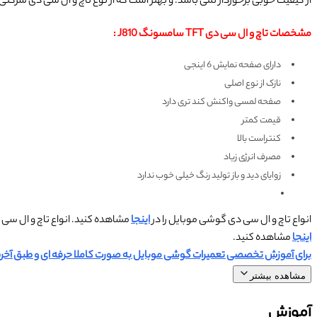
از کیفیت خوبی برخوردار نمی باشد. و بهتر است که از نوع تاچ و ال سی دی شرکت
مشخصات تاچ و ال سی دی TFT سامسونگ J810 :
دارای صفحه نمایش 6 اینجی
نازک از نوع اصلی
صفحه لمسی واکنش کند تری دارد
قیمت کمتر
کنتراست بالا
مصرف انرژی زیاد
زوایای دید و باز تولید رنگ خیلی خوب ندارد
انواع تاچ و ال سی دی گوشی موبایل را در
اینجا
مشاهده کنید. انواع تاچ و ال سی دی های TFT گوشی موبایل
اینجا
مشاهده کنید.
برای آموزش تخصصی تعمیرات گوشی موبایل به صورت کاملا حرفه ای و طبق آخری
مشاهده بیشتر
آموزش