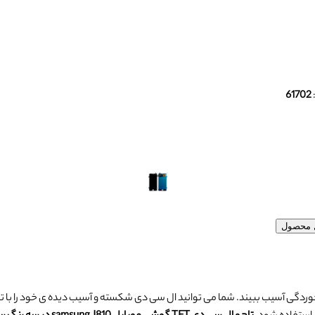
61702
ل محصول