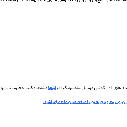
ی استفاده شود.
تاچ و ال سی دی TFT گوشی موبایل samsung J810 در سه رنگ سفید ، مشکی و طلایی موجود می باشد.
 سامسونگ را در
اینجا
مشاهده کنید. محبوب ترین و حر
ن روش های بهینه روز با متخصصین ما همراه باشید.