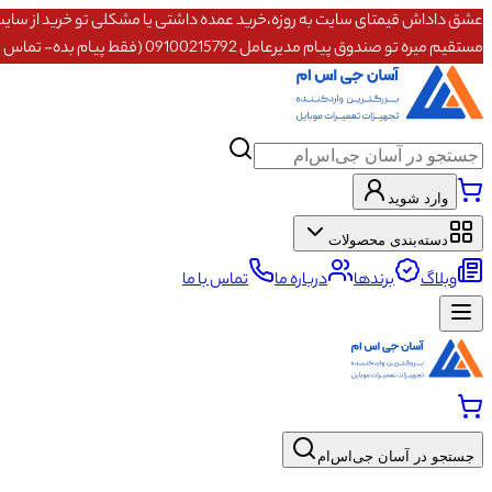
مستقیم میره تو صندوق پیام مدیرعامل 09100215792 (فقط پیام بده- تماس پاسخگو نیستم)
وارد شوید
دسته‌بندی محصولات
وبلاگ
برندها
درباره ما
تماس با ما
جستجو در آسان جی‌اس‌ام