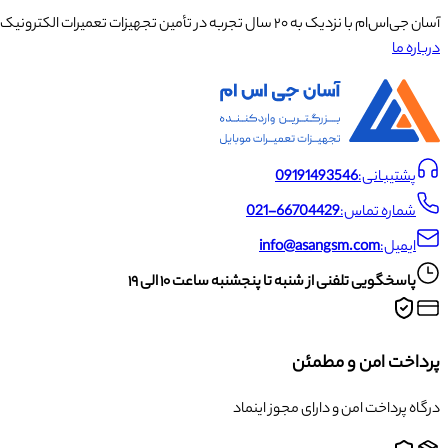
آسان جی‌اس‌ام با نزدیک به ۲۰ سال تجربه در تأمین تجهیزات تعمیرات الکترونیک، آموزش تخصصی موبایل و ارائه خدمات تعمیر تلفن همراه و لوازم جانبی، با تکیه بر تیمی حرفه‌ای، رضایت و اعتماد مشتریان را اولویت اصلی خود قرار داده است.
درباره ما
پشتیبانی:
09191493546
شماره تماس:
021-66704429
ایمیل:
info@asangsm.com
پاسخگویی تلفنی از شنبه تا پنجشنبه ساعت ۱۰ الی ۱۹
پرداخت امن و مطمئن
درگاه پرداخت امن و دارای مجوز اینماد