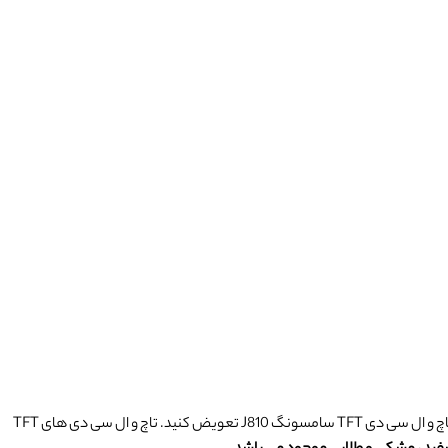
تاچ و ال سی دی گوشی های موبایل ممکن است بر اثر افتادن های مکرر و یا آب خوردگی آسیب ببیند. شما می توانید ال سی دی شکسته و آسیب دیده ی خود را با تاچ و ال سی دی TFT سامسونگ J810 تعویض کنید. تاچ و ال سی دی های TFT