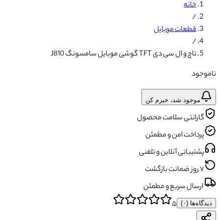
خانه
/
قطعات موبایل
/
تاچ و ال سی دی TFT گوشی موبایل سامسونگ J810
ناموجود
موجود شد، خبرم کن
گارانتی سلامت محصول
پرداخت امن و مطمئن
پشتیبانی آنلاین و تلفنی
۷ روز ضمانت بازگشت
ارسال سریع و مطمئن
۵
دیدگاه‌ها (
۰
)