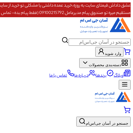
مستقیم میره تو صندوق پیام مدیرعامل 09100215792 (فقط پیام بده- تماس پاسخگو نیستم)
وارد شوید
دسته‌بندی محصولات
وبلاگ
برندها
درباره ما
تماس با ما
جستجو در آسان جی‌اس‌ام