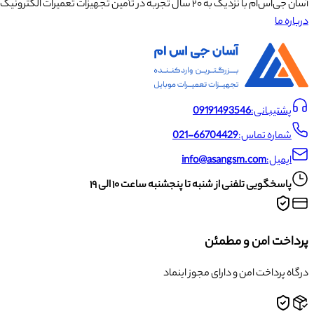
آسان جی‌اس‌ام با نزدیک به ۲۰ سال تجربه در تأمین تجهیزات تعمیرات الکترونیک، آموزش تخصصی موبایل و ارائه خدمات تعمیر تلفن همراه و لوازم جانبی، با تکیه بر تیمی حرفه‌ای، رضایت و اعتماد مشتریان را اولویت اصلی خود قرار داده است.
درباره ما
پشتیبانی:
09191493546
شماره تماس:
021-66704429
ایمیل:
info@asangsm.com
پاسخگویی تلفنی از شنبه تا پنجشنبه ساعت ۱۰ الی ۱۹
پرداخت امن و مطمئن
درگاه پرداخت امن و دارای مجوز اینماد