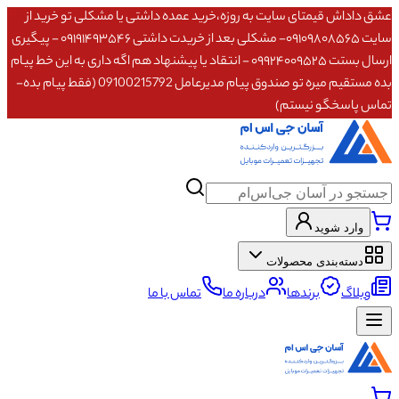
عشق داداش قیمتای سایت به روزه،خرید عمده داشتی یا مشکلی تو خرید از
سایت ۰۹۱۰۹۸۰۸۵۶۵- مشکلی بعد از خریدت داشتی ۰۹۱۹۱۴۹۳۵۴۶ - پیگیری
ارسال بستت ۰۹۹۲۴۰۰۹۵۲۵ - انتقاد یا پیشنهاد هم اگه داری به این خط پیام
بده مستقیم میره تو صندوق پیام مدیرعامل 09100215792 (فقط پیام بده-
تماس پاسخگو نیستم)
وارد شوید
دسته‌بندی محصولات
وبلاگ
برندها
درباره ما
تماس با ما