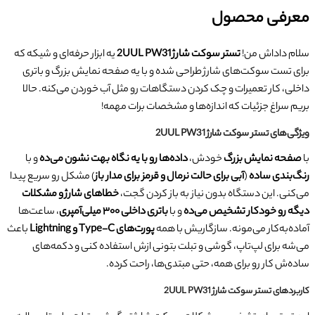
معرفی محصول
سلام داداش من!
تستر سوکت شارژ 2UUL PW31
یه ابزار حرفه‌ای و شیکه که
برای تست سوکت‌های شارژ طراحی شده و با یه صفحه نمایش بزرگ و باتری
داخلی، کار تعمیرات و چک کردن دستگاهات رو مثل آب خوردن می‌کنه. حالا
بریم سراغ جزئیات که اندازه‌ها و مشخصات برات مهمه!
ویژگی‌های تستر سوکت شارژ 2UUL PW31
با
صفحه نمایش بزرگ
خودش،
داده‌ها رو با یه نگاه بهت نشون می‌ده
و با
رنگ‌بندی ساده
(
آبی برای حالت نرمال و قرمز برای مدار باز
) مشکل رو سریع پیدا
می‌کنی. این دستگاه بدون نیاز به باز کردن گجت،
خطاهای شارژ و مشکلات
دیگه رو خودکار تشخیص می‌ده
و با
باتری داخلی ۳۰۰ میلی‌آمپری
، ساعت‌ها
آماده‌به‌کار می‌مونه. سازگاریش با همه
پورت‌های Type-C و Lightning
باعث
می‌شه برای لپ‌تاپ، گوشی و تبلت بتونی ازش استفاده کنی و دکمه‌های
ساده‌ش کار رو برای همه، حتی مبتدی‌ها، راحت کرده.
کاربردهای تستر سوکت شارژ 2UUL PW31