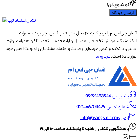
تو شروع کن!
ارسال دیدگاه
آسان جی‌اس‌ام با نزدیک به ۲۰ سال تجربه در تأمین تجهیزات تعمیرات
الکترونیک، آموزش تخصصی موبایل و ارائه خدمات تعمیر تلفن همراه و لوازم
جانبی، با تکیه بر تیمی حرفه‌ای، رضایت و اعتماد مشتریان را اولویت اصلی خود
قرار داده است.
درباره ما
پشتیبانی:
09191493546
شماره تماس:
021-66704429
ایمیل:
info@asangsm.com
پاسخگویی تلفنی از شنبه تا پنجشنبه ساعت ۱۰ الی ۱۹