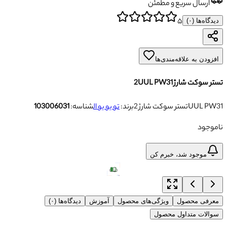
ارسال سریع و مطمئن
۵
دیدگاه‌ها (
۰
)
افزودن به علاقه‌مندی‌ها
تستر سوکت شارژ 2UUL PW31
تستر سوکت شارژ 2UUL PW31
برند:
تو یو یو ال
شناسه:
103006031
ناموجود
موجود شد، خبرم کن
معرفی محصول
ویژگی‌های محصول
آموزش
دیدگاه‌ها (۰)
سوالات متداول محصول