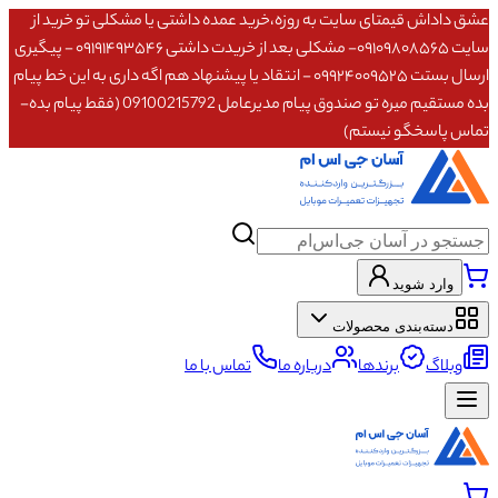
عشق داداش قیمتای سایت به روزه،خرید عمده داشتی یا مشکلی تو خرید از
سایت ۰۹۱۰۹۸۰۸۵۶۵- مشکلی بعد از خریدت داشتی ۰۹۱۹۱۴۹۳۵۴۶ - پیگیری
ارسال بستت ۰۹۹۲۴۰۰۹۵۲۵ - انتقاد یا پیشنهاد هم اگه داری به این خط پیام
بده مستقیم میره تو صندوق پیام مدیرعامل 09100215792 (فقط پیام بده-
تماس پاسخگو نیستم)
وارد شوید
دسته‌بندی محصولات
وبلاگ
برندها
درباره ما
تماس با ما