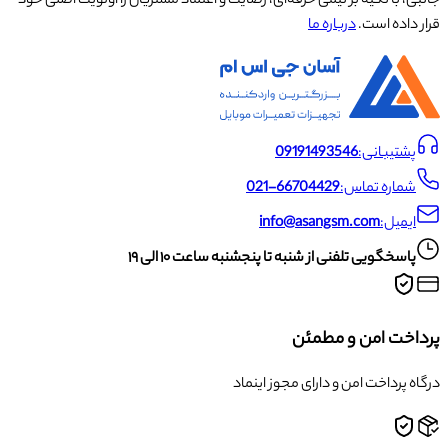
جانبی، با تکیه بر تیمی حرفه‌ای، رضایت و اعتماد مشتریان را اولویت اصلی خود
قرار داده است.
درباره ما
پشتیبانی:
09191493546
شماره تماس:
021-66704429
ایمیل:
info@asangsm.com
پاسخگویی تلفنی از شنبه تا پنجشنبه ساعت ۱۰ الی ۱۹
پرداخت امن و مطمئن
درگاه پرداخت امن و دارای مجوز اینماد