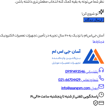
نظر شما می‌تونه به بقیه کمک کنه انتخاب مطمئن‌تری داشته باشن.
تو شروع کن!
ارسال دیدگاه
آسان جی‌اس‌ام با نزدیک به ۲۰ سال تجربه در تأمین تجهیزات تعمیرات الکترونیک، آموزش تخصصی موبایل و ارائه خدمات تعمیر تلفن همراه و لوازم جانبی، با تکیه بر تیمی حرفه‌ای، رضایت و اعتماد مشتریان را اولویت اصلی خود قرار داده است.
درباره ما
پشتیبانی:
09191493546
شماره تماس:
021-66704429
ایمیل:
info@asangsm.com
پاسخگویی تلفنی از شنبه تا پنجشنبه ساعت ۱۰ الی ۱۹