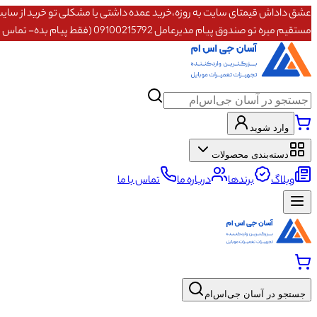
مستقیم میره تو صندوق پیام مدیرعامل 09100215792 (فقط پیام بده- تماس پاسخگو نیستم)
وارد شوید
دسته‌بندی محصولات
وبلاگ
برندها
درباره ما
تماس با ما
جستجو در آسان جی‌اس‌ام