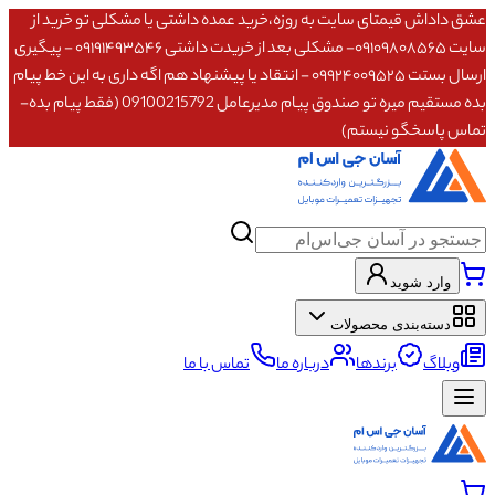
عشق داداش قیمتای سایت به روزه،خرید عمده داشتی یا مشکلی تو خرید از
سایت ۰۹۱۰۹۸۰۸۵۶۵- مشکلی بعد از خریدت داشتی ۰۹۱۹۱۴۹۳۵۴۶ - پیگیری
ارسال بستت ۰۹۹۲۴۰۰۹۵۲۵ - انتقاد یا پیشنهاد هم اگه داری به این خط پیام
بده مستقیم میره تو صندوق پیام مدیرعامل 09100215792 (فقط پیام بده-
تماس پاسخگو نیستم)
وارد شوید
دسته‌بندی محصولات
وبلاگ
برندها
درباره ما
تماس با ما