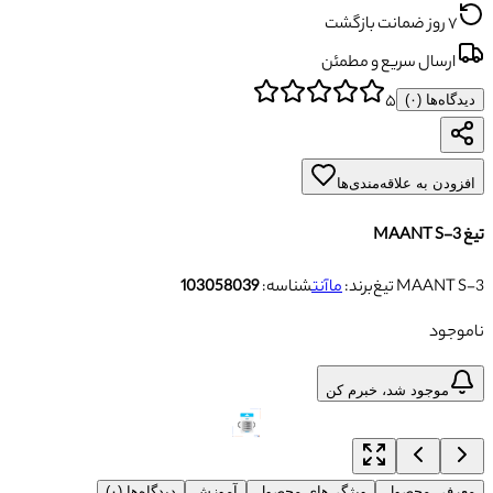
۷ روز ضمانت بازگشت
ارسال سریع و مطمئن
۵
دیدگاه‌ها (
۰
)
افزودن به علاقه‌مندی‌ها
تیغ MAANT S-3
تیغ MAANT S-3
برند:
ماآنت
شناسه:
103058039
ناموجود
موجود شد، خبرم کن
معرفی محصول
ویژگی‌های محصول
آموزش
دیدگاه‌ها (۰)