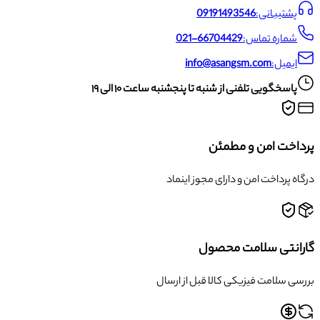
پشتیبانی:
09191493546
شماره تماس:
021-66704429
ایمیل:
info@asangsm.com
پاسخگویی تلفنی از شنبه تا پنجشنبه ساعت ۱۰ الی ۱۹
پرداخت امن و مطمئن
درگاه پرداخت امن و دارای مجوز اینماد
گارانتی سلامت محصول
بررسی سلامت فیزیکی کالا قبل از ارسال