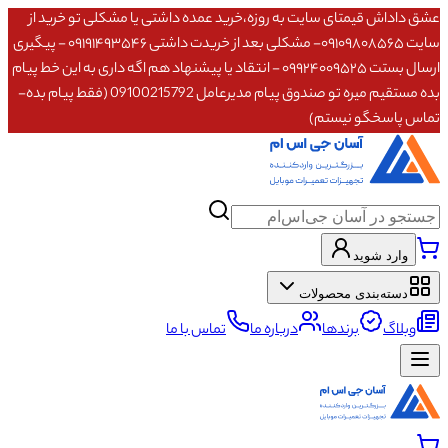
عشق داداش قیمتای سایت به روزه،خرید عمده داشتی یا مشکلی تو خرید از
سایت ۰۹۱۰۹۸۰۸۵۶۵- مشکلی بعد از خریدت داشتی ۰۹۱۹۱۴۹۳۵۴۶ - پیگیری
ارسال بستت ۰۹۹۲۴۰۰۹۵۲۵ - انتقاد یا پیشنهاد هم اگه داری به این خط پیام
بده مستقیم میره تو صندوق پیام مدیرعامل 09100215792 (فقط پیام بده-
تماس پاسخگو نیستم)
وارد شوید
دسته‌بندی محصولات
وبلاگ
برندها
درباره ما
تماس با ما