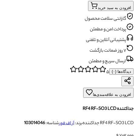
افزودن به سبد خرید
گارانتی سلامت محصول
پرداخت امن و مطمئن
پشتیبانی آنلاین و تلفنی
۷ روز ضمانت بازگشت
ارسال سریع و مطمئن
۵
دیدگاه‌ها (
۰
)
افزودن به علاقه‌مندی‌ها
جداکننده RF4 RF-SO3 LCD
جداکننده RF4 RF-SO3 LCD
برند:
آر اف فور
شناسه:
103014046
۹٬۷۰۲٬۰۰۰