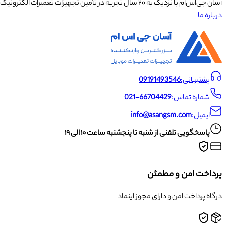
آسان جی‌اس‌ام با نزدیک به ۲۰ سال تجربه در تأمین تجهیزات تعمیرات الکترونیک، آموزش تخصصی موبایل و ارائه خدمات تعمیر تلفن همراه و لوازم جانبی، با تکیه بر تیمی حرفه‌ای، رضایت و اعتماد مشتریان را اولویت اصلی خود قرار داده است.
درباره ما
پشتیبانی:
09191493546
شماره تماس:
021-66704429
ایمیل:
info@asangsm.com
پاسخگویی تلفنی از شنبه تا پنجشنبه ساعت ۱۰ الی ۱۹
پرداخت امن و مطمئن
درگاه پرداخت امن و دارای مجوز اینماد