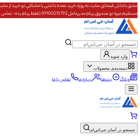
مستقیم میره تو صندوق پیام مدیرعامل 09100215792 (فقط پیام بده- تماس پاسخگو نیستم)
وارد شوید
دسته‌بندی محصولات
وبلاگ
برندها
درباره ما
تماس با ما
جستجو در آسان جی‌اس‌ام