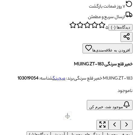
۷ روز ضمانت بازگشت
ارسال سریع و مطمئن
۵
دیدگاه‌ها (
۰
)
افزودن به علاقه‌مندی‌ها
خمیر قلع سرنگی MIJING ZT-183
خمیر قلع سرنگی MIJING ZT-183
برند:
میجینگ
شناسه:
103019054
ناموجود
موجود شد، خبرم کن
معرفی محصول
ویژگی‌های محصول
آموزش
دیدگاه‌ها (۰)