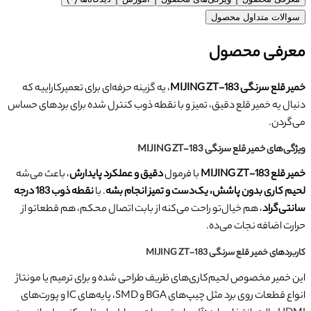
سوالات متداول محصول
معرفی محصول
خمیر قلع سرنگی MIJING ZT-183
، یه گزینه حرفه‌ای برای تعمیرکاراییه که
دنبال یه خمیر قلع دقیق، تمیز و با نقطه ذوب کنترل‌ شده برای بردهای حساس
می‌گردن.
ویژگی‌های خمیر قلع سرنگی MIJING ZT-183
خمیر قلع MIJING ZT-183
با فرمول
دقیق و عملکرد پایدارش
، باعث می‌شه
لحیم کاری بدون پاشش، یک‌دست و تمیز انجام بشه
. با
نقطه ذوب 183
درجه
سانتی‌گراد
، هم خیال‌تو راحت می‌کنه از بابت اتصال محکم، هم قطعاتو از
حرارت اضافه نجات می‌ده.
کاربردهای خمیر قلع سرنگی MIJING ZT-183
این خمیر مخصوص لحیم‌کاری‌های ظریف طراحی شده و برای ترمیم یا مونتاژ
انواع قطعات روی برد مثل چیپ‌های BGA و SMD، پایه‌های IC و پورت‌های