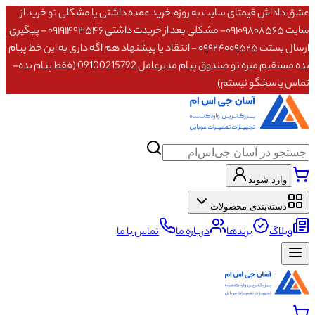
عشق داداش قیمتای سایت به روزه،خرید عمده داشتی یا مشکلی تو خرید از
سایت ۰۹۱۰۹۸۰۸۵۶۵- مشکلی بعد از خریدت داشتی ۰۹۱۹۱۴۹۳۵۴۶ - پیگیری
ارسال بستت ۰۹۹۲۴۰۰۹۵۲۵ - انتقاد یا پیشنهاد هم اگه داری به این خط پیام
بده مستقیم میره تو صندوق پیام مدیرعامل 09100215792 (فقط پیام بده-
تماس پاسخگو نیستم)
وارد شوید
دسته‌بندی محصولات
وبلاگ
برندها
درباره ما
تماس با ما