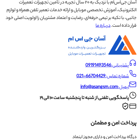
آسان جی‌اس‌ام با نزدیک به ۲۰ سال تجربه در تأمین تجهیزات تعمیرات
الکترونیک، آموزش تخصصی موبایل و ارائه خدمات تعمیر تلفن همراه و لوازم
جانبی، با تکیه بر تیمی حرفه‌ای، رضایت و اعتماد مشتریان را اولویت اصلی خود
قرار داده است.
درباره ما
پشتیبانی:
09191493546
شماره تماس:
021-66704429
ایمیل:
info@asangsm.com
پاسخگویی تلفنی از شنبه تا پنجشنبه ساعت ۱۰ الی ۱۹
پرداخت امن و مطمئن
درگاه پرداخت امن و دارای مجوز اینماد