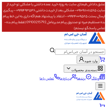
عشق داداش قیمتای سایت به روزه،خرید عمده داشتی یا مشکلی تو خرید از
سایت ۰۹۱۰۹۸۰۸۵۶۵- مشکلی بعد از خریدت داشتی ۰۹۱۹۱۴۹۳۵۴۶ - پیگیری
ارسال بستت ۰۹۹۲۴۰۰۹۵۲۵ - انتقاد یا پیشنهاد هم اگه داری به این خط پیام
بده مستقیم میره تو صندوق پیام مدیرعامل 09100215792 (فقط پیام بده-
تماس پاسخگو نیستم)
وارد شوید
دسته‌بندی محصولات
وبلاگ
برندها
درباره ما
تماس با ما