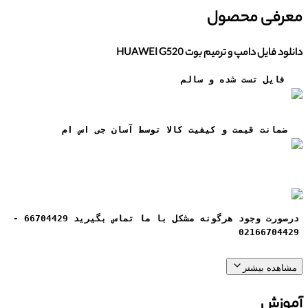
معرفی محصول
دانلود فایل دامپ و ترمیم بوت HUAWEI G520
فایل تست شده و سالم
ضمانت قيمت و کيفيت کالا توسط آسان جی اس ام
درصورت وجود هرگونه مشکل با ما تماس بگیرید 66704429 -
02166704429
مشاهده بیشتر
آموزش