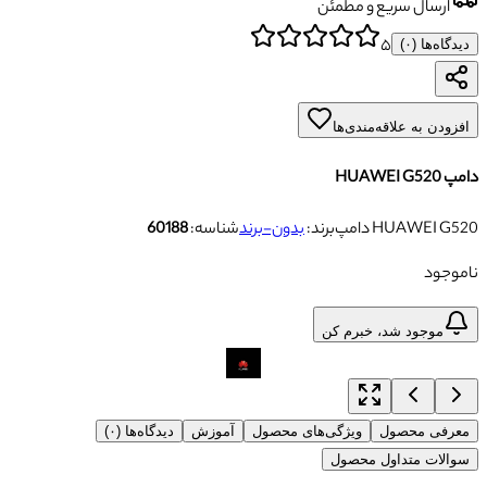
ارسال سریع و مطمئن
۵
دیدگاه‌ها (
۰
)
افزودن به علاقه‌مندی‌ها
دامپ HUAWEI G520
دامپ HUAWEI G520
برند:
بدون-برند
شناسه:
60188
ناموجود
موجود شد، خبرم کن
معرفی محصول
ویژگی‌های محصول
آموزش
دیدگاه‌ها (۰)
سوالات متداول محصول