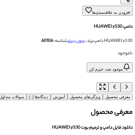
افزودن به علاقه‌مندی‌ها
دامپ HUAWEI y530
دامپ HUAWEI y530
برند:
بدون-برند
شناسه:
60106
ناموجود
موجود شد، خبرم کن
معرفی محصول
ویژگی‌های محصول
آموزش
دیدگاه‌ها (۰)
سوالات متداو
معرفی محصول
دانلود فایل دامپ و ترمیم بوت HUAWEI y530