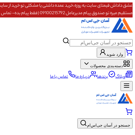
مستقیم میره تو صندوق پیام مدیرعامل 09100215792 (فقط پیام بده- تماس پاسخگو نیستم)
وارد شوید
دسته‌بندی محصولات
وبلاگ
برندها
درباره ما
تماس با ما
جستجو در آسان جی‌اس‌ام