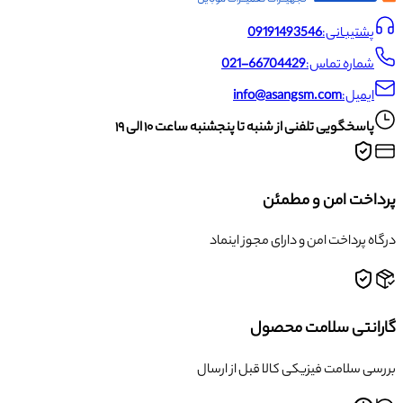
پشتیبانی:
09191493546
شماره تماس:
021-66704429
ایمیل:
info@asangsm.com
پاسخگویی تلفنی از شنبه تا پنجشنبه ساعت ۱۰ الی ۱۹
پرداخت امن و مطمئن
درگاه پرداخت امن و دارای مجوز اینماد
گارانتی سلامت محصول
بررسی سلامت فیزیکی کالا قبل از ارسال