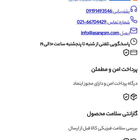
پشتیبانی:
09191493546
شماره تماس:
021-66704429
ایمیل:
info@asangsm.com
پاسخگویی تلفنی از شنبه تا پنجشنبه ساعت ۱۰ الی ۱۹
پرداخت امن و مطمئن
درگاه پرداخت امن و دارای مجوز اینماد
گارانتی سلامت محصول
بررسی سلامت فیزیکی کالا قبل از ارسال