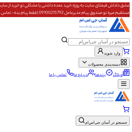
مستقیم میره تو صندوق پیام مدیرعامل 09100215792 (فقط پیام بده- تماس پاسخگو نیستم)
وارد شوید
دسته‌بندی محصولات
وبلاگ
برندها
درباره ما
تماس با ما
جستجو در آسان جی‌اس‌ام