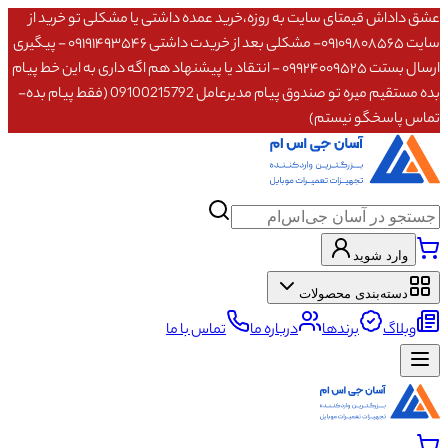
عشق داداش قیمتای سایت به روزه،خرید عمده داشتی یا مشکلی تو خرید از
سایت ۰۹۱۰۹۸۰۸۵۶۵- مشکلی بعد از خریدت داشتی ۰۹۱۹۱۴۹۳۵۴۶ - پیگیری
ارسال بستت ۰۹۹۲۴۰۰۹۵۲۵ - انتقاد یا پیشنهاد هم اگه داری به این خط پیام
بده مستقیم میره تو صندوق پیام مدیرعامل 09100215792 (فقط پیام بده-
تماس پاسخگو نیستم)
وارد شوید
دسته‌بندی محصولات
وبلاگ
برندها
درباره ما
تماس با ما