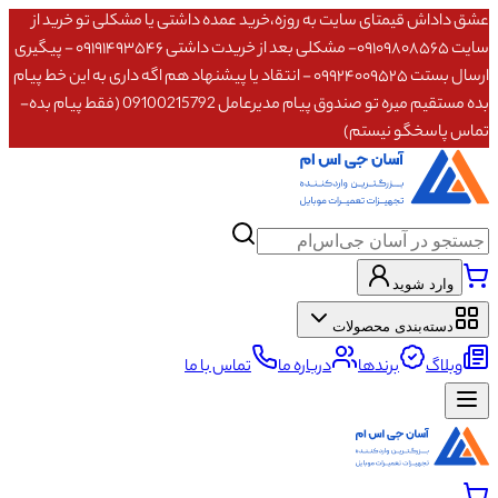
عشق داداش قیمتای سایت به روزه،خرید عمده داشتی یا مشکلی تو خرید از
سایت ۰۹۱۰۹۸۰۸۵۶۵- مشکلی بعد از خریدت داشتی ۰۹۱۹۱۴۹۳۵۴۶ - پیگیری
ارسال بستت ۰۹۹۲۴۰۰۹۵۲۵ - انتقاد یا پیشنهاد هم اگه داری به این خط پیام
بده مستقیم میره تو صندوق پیام مدیرعامل 09100215792 (فقط پیام بده-
تماس پاسخگو نیستم)
وارد شوید
دسته‌بندی محصولات
وبلاگ
برندها
درباره ما
تماس با ما