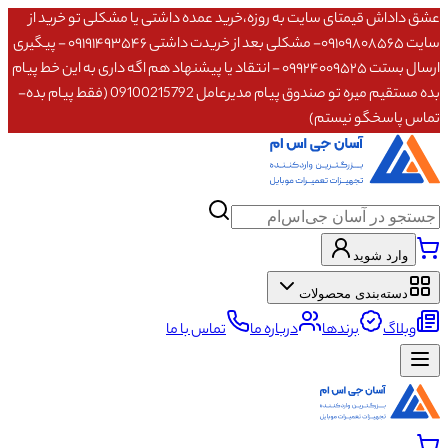
عشق داداش قیمتای سایت به روزه،خرید عمده داشتی یا مشکلی تو خرید از
سایت ۰۹۱۰۹۸۰۸۵۶۵- مشکلی بعد از خریدت داشتی ۰۹۱۹۱۴۹۳۵۴۶ - پیگیری
ارسال بستت ۰۹۹۲۴۰۰۹۵۲۵ - انتقاد یا پیشنهاد هم اگه داری به این خط پیام
بده مستقیم میره تو صندوق پیام مدیرعامل 09100215792 (فقط پیام بده-
تماس پاسخگو نیستم)
وارد شوید
دسته‌بندی محصولات
وبلاگ
برندها
درباره ما
تماس با ما