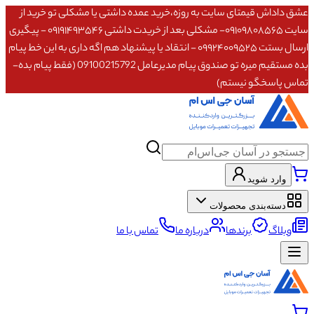
عشق داداش قیمتای سایت به روزه،خرید عمده داشتی یا مشکلی تو خرید از
سایت ۰۹۱۰۹۸۰۸۵۶۵- مشکلی بعد از خریدت داشتی ۰۹۱۹۱۴۹۳۵۴۶ - پیگیری
ارسال بستت ۰۹۹۲۴۰۰۹۵۲۵ - انتقاد یا پیشنهاد هم اگه داری به این خط پیام
بده مستقیم میره تو صندوق پیام مدیرعامل 09100215792 (فقط پیام بده-
تماس پاسخگو نیستم)
وارد شوید
دسته‌بندی محصولات
وبلاگ
برندها
درباره ما
تماس با ما