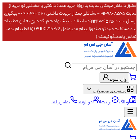
عشق داداش قیمتای سایت به روزه،خرید عمده داشتی یا مشکلی تو خرید از
سایت ۰۹۱۰۹۸۰۸۵۶۵- مشکلی بعد از خریدت داشتی ۰۹۱۹۱۴۹۳۵۴۶ - پیگیری
ارسال بستت ۰۹۹۲۴۰۰۹۵۲۵ - انتقاد یا پیشنهاد هم اگه داری به این خط پیام
بده مستقیم میره تو صندوق پیام مدیرعامل 09100215792 (فقط پیام بده-
تماس پاسخگو نیستم)
وارد شوید
دسته‌بندی محصولات
وبلاگ
برندها
درباره ما
تماس با ما