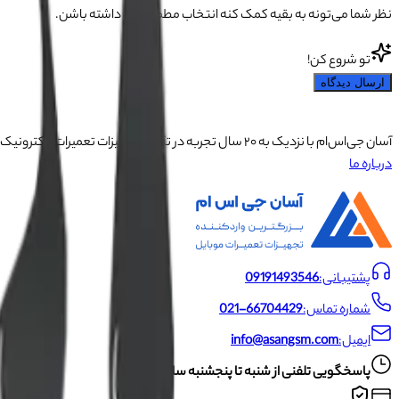
نظر شما می‌تونه به بقیه کمک کنه انتخاب مطمئن‌تری داشته باشن.
تو شروع کن!
ارسال دیدگاه
آسان جی‌اس‌ام با نزدیک به ۲۰ سال تجربه در تأمین تجهیزات تعمیرات الکترونیک، آموزش تخصصی موبایل و ارائه خدمات تعمیر تلفن همراه و لوازم جانبی، با تکیه بر تیمی حرفه‌ای، رضایت و اعتماد مشتریان را اولویت اصلی خود قرار داده است.
درباره ما
پشتیبانی:
09191493546
شماره تماس:
021-66704429
ایمیل:
info@asangsm.com
پاسخگویی تلفنی از شنبه تا پنجشنبه ساعت ۱۰ الی ۱۹