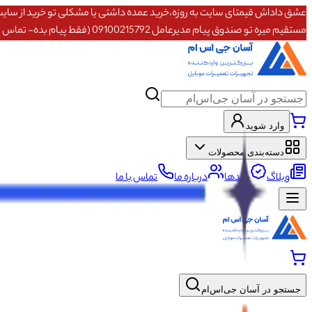
مستقیم میره تو صندوق پیام مدیرعامل 09100215792 (فقط پیام بده- تماس پاسخگو نیستم)
وارد شوید
دسته‌بندی محصولات
وبلاگ
برندها
درباره ما
تماس با ما
جستجو در آسان جی‌اس‌ام