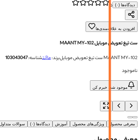
۵
دیدگاه‌ها (
۰
)
افزودن به علاقه‌مندی‌ها
ست تیغ تعویض موبایل MAANT MY-102
ست تیغ تعویض موبایل MAANT MY-102
برند:
ماآنت
شناسه:
103043047
ناموجود
موجود شد، خبرم کن
معرفی محصول
ویژگی‌های محصول
آموزش
دیدگاه‌ها (۰)
سوالات متداو