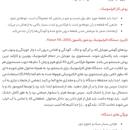
روش کار التراسونیک :
ابتدا باید قطعه مورد نظر برای شست و شو در مایعی که معمولاً آب است، غوطه ور شود .
مایعی که قطعه در آن غوطه ور است با فرکانس و شدت بسیار بالایی به ارتعاش در می‌آید .
ارتعاشات منجر به مرتعش شدن قطعه درون مایع شده و آلودگی‌ها را از آن جدا می‌کند .
کاربرد دستگاه التراسونیک بردشور یاکسون Yaxun YX-2050 :
بردهای گوشی موبایل که بر اثر گرد و خاک ، آلودگی و افتادن درون آب دچار خوردگی و رسوب می
شوند، باید پاکسازی شوند. شستشوی برد موبایل در حمام التراسونیک بهترین و کارآمد ترین
روش شستشو می باشد. معمولا فرکانس کاری 40 کیلو هرتز و زمان 3 دقیقه جهت شستشوی هر
برد کفایت می کند. دستگاه های التراسونیک برای شستشو برد به همراه محلول های شوینده ای
که بطور خاص برای شستشوی برد های الکترونیکی فرموله شده به نام الما (ELMA) استفاده می
شود. ابتدا باید محفظه دستگاه را با آب و مقداری مایع الما پر کنید (بعضی از مایعات نیازی به آب
ندارند). سپس برد مدار را در آن قرار دهید. بعد از شستشو ابتدا باید برد را توسط کمپرسور باد و یا
دستمال برد مدار را خشک کنید. سپس توسط هیتر یا سشوار صنعتی برد را به طور کامل خشک
کنید . باید توجه داشت باید قبل از قرار دادن برد داخل محلول ، قطعاتی که با تماس با آب خراب
می شوند (مانند LCD ، بلندگو و …) را جدا کنیم که آسیب نبینند.
ویژگی های دستگاه :
طراحی بسیار سبک و جمع و جور