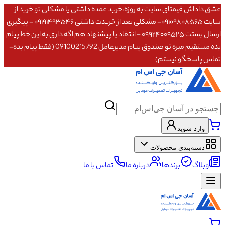
عشق داداش قیمتای سایت به روزه،خرید عمده داشتی یا مشکلی تو خرید از
سایت ۰۹۱۰۹۸۰۸۵۶۵- مشکلی بعد از خریدت داشتی ۰۹۱۹۱۴۹۳۵۴۶ - پیگیری
ارسال بستت ۰۹۹۲۴۰۰۹۵۲۵ - انتقاد یا پیشنهاد هم اگه داری به این خط پیام
بده مستقیم میره تو صندوق پیام مدیرعامل 09100215792 (فقط پیام بده-
تماس پاسخگو نیستم)
وارد شوید
دسته‌بندی محصولات
وبلاگ
برندها
درباره ما
تماس با ما