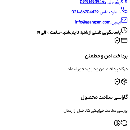
پشتیبانی:
09191493546
شماره تماس:
021-66704429
ایمیل:
info@asangsm.com
پاسخگویی تلفنی از شنبه تا پنجشنبه ساعت ۱۰ الی ۱۹
پرداخت امن و مطمئن
درگاه پرداخت امن و دارای مجوز اینماد
گارانتی سلامت محصول
بررسی سلامت فیزیکی کالا قبل از ارسال