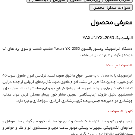
سوالات متداول محصول
معرفی محصول
التراسونیک YAXUN YX-2050
دستگاه التراسونیک بردشور یاکسون Yaxun YX-2050 مناسب شست و شوی برد های آب
خورده ی گوشی های موبایل می باشد.
التراسونیک چیست؟
التراسونیک یا ultrasonic به معنی امواج ما فوق صوت است. فرکانس امواج مافوق صوت 40
کیلو هرتز تا چندین مگا هرتز می‌ باشد. امواج مافوق صوت ،کاربردهای فراوانی از جمله در لیزر،
تخلیه الکتریکی برای بهبود خواص سطحی و افزایش نرخ باربرداری، سنجش فاصله، عمق مخزن،
شستشوی دقیق ظروف آزمایشگاهی، تعیین فشار خون بیمار، همگن کردن مواد مذاب،
جوشکاری مواد غیر هم جنس، ریخته گری، تراشکاری، فرزکاری، سوراخکاری و غیره دارد.
کاربرد التراسونیک :
از مهم ترین کاربردهای التراسونیک شست و شوی برد های آب خورده ی گوشی های موبایل و
مدارهای الکترونیکی ،تجهیزات پزشکی،موتور ساعت مچی و شستشوی انواع طلا و جواهر و
سوزن انژکتور و قطعات حساس دیگر می باشد .