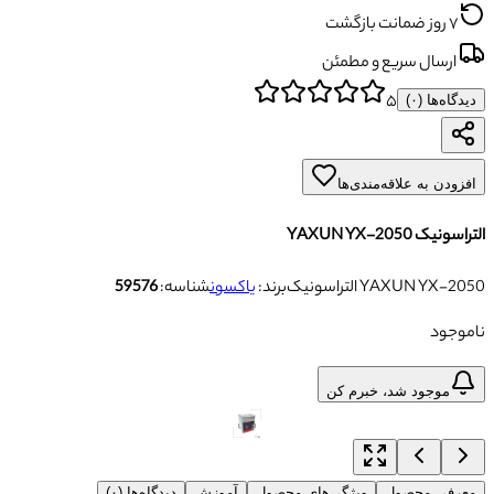
۷ روز ضمانت بازگشت
ارسال سریع و مطمئن
۵
دیدگاه‌ها (
۰
)
افزودن به علاقه‌مندی‌ها
التراسونیک YAXUN YX-2050
التراسونیک YAXUN YX-2050
برند:
یاکسون
شناسه:
59576
ناموجود
موجود شد، خبرم کن
معرفی محصول
ویژگی‌های محصول
آموزش
دیدگاه‌ها (۰)