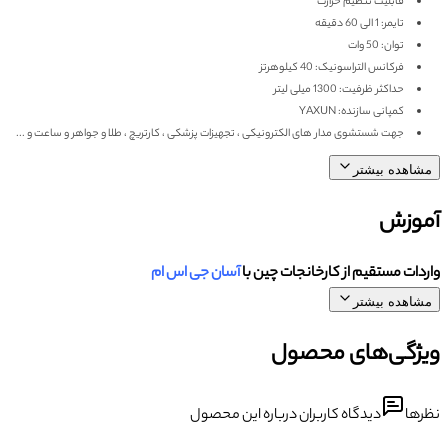
قابلیت تنظیم حرارت
تایمر: 1 الی 60 دقیقه
توان: 50 وات
فرکانس التراسونیک: 40 کیلوهرتز
حداکثر ظرفیت: 1300 میلی لیتر
کمپانی سازنده: YAXUN
جهت شستشوی مدار های الکترونیکی ، تجهیزات پزشکی ، کارتریچ ، طلا و جواهر و ساعت و ...
مشاهده بیشتر
آموزش
واردات مستقیم از کارخانجات چین با
آسان جی اس ام
مشاهده بیشتر
ویژگی‌های محصول
نظرها
دیدگاه کاربران درباره این محصول