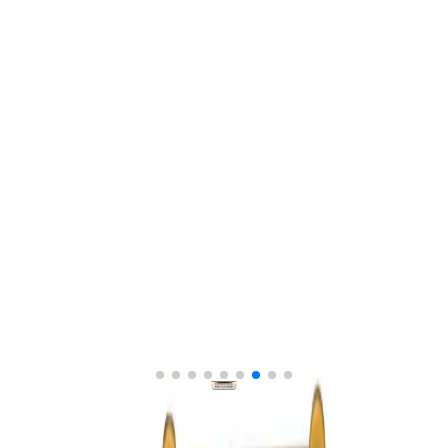
۷ روز ضمانت بازگشت
ارسال سریع و مطمئن
۵
دیدگاه‌ها (
۰
)
افزودن به علاقه‌مندی‌ها
سپراتو 17 اینچ EASYFIX
سپراتو 17 اینچ EASYFIX
برند:
ایزی فیکس
شناسه:
105003006
ناموجود
موجود شد، خبرم کن