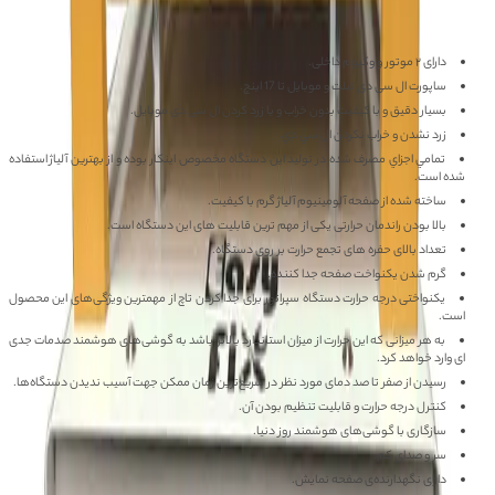
ویژگی های دستگاه تعویض گلس 17 اینچ Easyfix :
دارای ٢ موتور و وكيوم داخلی.
ساپورت ال سی دی تبلت و موبایل تا 17 اینچ.
بسیار دقیق و با کیفیت بدون خراب و یا زرد کردن ال سی دی موبایل.
زرد نشدن و خراب نكردن ال سي دي.
تمامي اجزاي مصرف شده در توليد اين دستگاه مخصوص اينكار بوده و از بهترين آلياژ استفاده
شده است.
ساخته شده از صفحه آلومینیوم آلیاژ گرم با کیفیت.
بالا بودن راندمان حرارتی یکی از مهم ترین قابلیت های این دستگاه است.
تعداد بالای حفره های تجمع حرارت بر روی دستگاه.
گرم شدن یکنواخت صفحه جدا کننده.
یکنواختی درجه حرارت دستگاه سپراتور برای جدا کردن تاچ از مهمترین ویژگی‌های این محصول
است.
به هر میزانی که این حرارت از میزان استاندارد بالاتر باشد به گوشی‌های هوشمند صدمات جدی‌
ای وارد خواهد کرد.
رسیدن از صفر تا صد دمای مورد نظر در سریع‌ترین زمان ممکن جهت آسیب ندیدن دستگاه‌ها.
کنترل درجه حرارت و قابلیت تنظیم بودن آن.
سازگاری با گوشی‌های هوشمند روز دنیا.
سر و صدای کم.
دارای نگهدارنده‌ی صفحه نمایش.