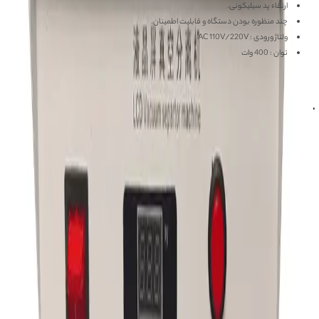
ارتقاء پد سیلیکونی.
چند منظوره بودن دستگاه و قابلیت اطمینان.
ولتاژ ورودی : AC 110V/220V
توان : 400 وات
مشاهده بیشتر
آموزش
واردات مستقیم از کارخانجات چین با
آسان جی اس ام
مشاهده بیشتر
ویژگی‌های محصول
نظرها
دیدگاه کاربران درباره این محصول
بخش دیدگاه‌ها