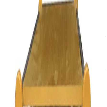
معرفی محصول
ویژگی‌های محصول
آموزش
دیدگاه‌ها (۰)
سوالات متداول محصول
معرفی محصول
دستگاه تعویض گلس 17 اینچ Easyfix
- محصولی از شرکت
،
ایزی فیکس
مناسب جدا کردن گلس از ال سی دی گوشی های موبایل می باشد. سپراتور یا
دستگاه
از مهمترین تجهیزات مورد نیاز برای تعمیرات ال سی دی
جدا کننده گلس
تلفن‌ های همراه می باشد. می‌ توان گفت بدون آن‌ ها کار دقیق و ظریف باز
کردن و جداکردن گلس گوشی‌ های هوشمند امکان‌ پذیر نخواهد بود.
دستگاه‌ جدا کننده گلس ال سی دی چیست؟
در بحث تعمیرات تلفن همراه برداشتن تاچ و ال‌سی‌دی و سپراتور گلس وظیفه
اصلی این دستگاه است. ماشین‌های جدا کننده ال سی دی در مدل‌های
مختلف و عملکردی تقریبا مشابه وجود دارند. دستگاه‌های سپراتور می‌توانند
هزینه ای کمتر از 50 دلار و تا 2000 دلار هزینه داشته باشند. این موضوع به
کیفیت و عملکرد دستگاه بستگی دارد.