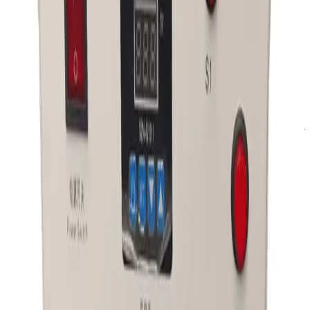
تجربه خریدت رو بگو 💬
نظر شما می‌تونه به بقیه کمک کنه انتخاب مطمئن‌تری داشته باشن.
تو شروع کن!
ارسال دیدگاه
آسان جی‌اس‌ام با نزدیک به ۲۰ سال تجربه در تأمین تجهیزات تعمیرات
الکترونیک، آموزش تخصصی موبایل و ارائه خدمات تعمیر تلفن همراه و لوازم
جانبی، با تکیه بر تیمی حرفه‌ای، رضایت و اعتماد مشتریان را اولویت اصلی خود
قرار داده است.
درباره ما
پشتیبانی:
09191493546
شماره تماس:
021-66704429