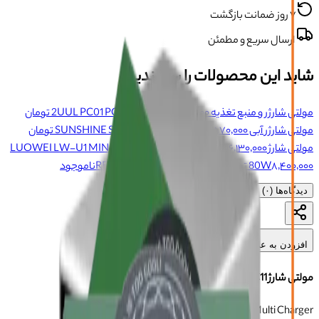
۷ روز ضمانت بازگشت
ارسال سریع و مطمئن
شاید این محصولات را بپسندید
مولتی شارژر و منبع تغذیه 2UUL PC01 POWER MAX
۱۱٬۹۵۰٬۰۰۰ تومان
مولتی شارژر آبی SUNSHINE SS-304Q NEW 2025
۳٬۵۷۰٬۰۰۰ تومان
مولتی شارژ YCS S550
۶٬۱۳۰٬۰۰۰ تومان
مولتی شارژ LUOWEI LW-U1 MINI
۸٬۴۰۰٬۰۰۰ تومان
80W
مولتی شارژر RELIFE RL-304S
ناموجود
۵
دیدگاه‌ها (
۰
)
افزودن به علاقه‌مندی‌ها
مولتی شارژ 2UUL PC11
2UUL PC11 Multi Charger
برند:
تو یو یو ال
شناسه:
107021095