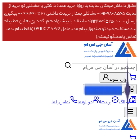
عشق داداش قیمتای سایت به روزه،خرید عمده داشتی یا مشکلی تو خرید از
سایت ۰۹۱۰۹۸۰۸۵۶۵- مشکلی بعد از خریدت داشتی ۰۹۱۹۱۴۹۳۵۴۶ - پیگیری
ارسال بستت ۰۹۹۲۴۰۰۹۵۲۵ - انتقاد یا پیشنهاد هم اگه داری به این خط پیام
بده مستقیم میره تو صندوق پیام مدیرعامل 09100215792 (فقط پیام بده-
تماس پاسخگو نیستم)
وارد شوید
دسته‌بندی محصولات
وبلاگ
برندها
درباره ما
تماس با ما