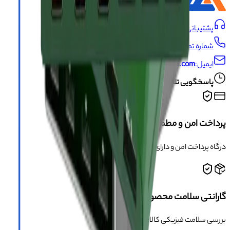
پشتیبانی:
09191493546
شماره تماس:
021-66704429
ایمیل:
info@asangsm.com
پاسخگویی تلفنی از شنبه تا پنجشنبه ساعت ۱۰ الی ۱۹
پرداخت امن و مطمئن
درگاه پرداخت امن و دارای مجوز اینماد
گارانتی سلامت محصول
بررسی سلامت فیزیکی کالا قبل از ارسال