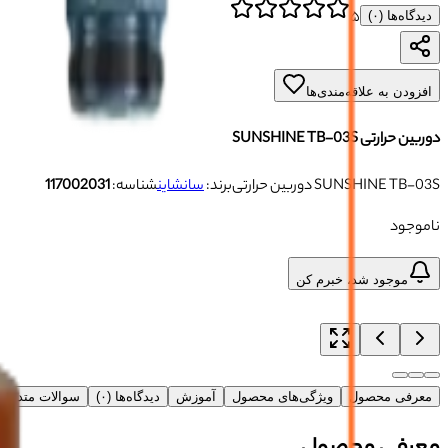
۵
دیدگاه‌ها (
۰
)
افزودن به علاقه‌مندی‌ها
دوربین حرارتی SUNSHINE TB-03S
دوربین حرارتی SUNSHINE TB-03S
برند:
سانشاین
شناسه:
117002031
ناموجود
موجود شد، خبرم کن
معرفی محصول
ویژگی‌های محصول
آموزش
دیدگاه‌ها (۰)
سوالات متداو