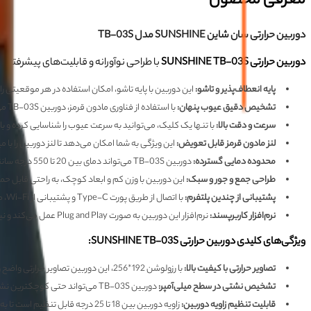
معرفی محصول
دوربین حرارتی سان شاین SUNSHINE مدل TB-03S
دوربین حرارتی
SUNSHINE TB-03S
با طراحی نوآورانه و قابلیت‌های پیشرفته، ب
پایه انعطاف‌پذیر و تاشو
:
این دوربین با پایه تاشو، امکان استفاده در هر موقعیتی ر
تشخیص دقیق عیوب پنهان
:
با استفاده از فناوری مادون قرمز، دوربین TB-03S می‌تواند عیوب پنهانی مانند اتصالات کوتاه، گرمای بیش از حد و مشکلات IC را بدون نیاز به باز کردن دستگاه شناسایی کند.
سرعت و دقت بالا
:
با تنها یک کلیک، می‌توانید به سرعت عیوب را شناسایی کرده و با د
لنز مادون قرمز قابل تعویض
:
این ویژگی به شما امکان می‌دهد تا لنز دوربین را ب
محدوده دمایی گسترده
:
دوربین TB-03S می‌تواند دمای بین 20 تا 550 درجه سانتی‌گراد را اندازه‌گیری کند و برای انواع کاربردهای تعمیراتی مناسب است.
طراحی جمع و جور و سبک
:
این دوربین با وزن کم و ابعاد کوچک، به راحتی قابل حم
پشتیبانی از چندین پلتفرم
:
با اتصال از طریق پورت Type-C و پشتیبانی از Wi-Fi، می‌توانید دوربین را به راحتی به دستگاه‌های مختلف متصل کرده و تصاویر و فیلم‌ها را ذخیره کنید.
نرم‌افزار کاربرپسند
:
نرم‌افزار این دوربین به صورت Plug and Play عمل می‌کند و نیازی به نصب نرم‌افزار اضافی ندارد.
ویژگی‌های کلیدی دوربین حرارتی
SUNSHINE TB-03S:
تصاویر حرارتی با کیفیت بالا
:
با رزولوشن 192*256، این دوربین تصاویر حرارتی واضح و دقیقی را ارائه می‌دهد.
تشخیص نشتی در سطح میلی‌آمپر
:
دوربین TB-03S می‌تواند حتی کوچکترین نشتی‌ها را نیز شناسایی کند.
قابلیت تنظیم زاویه دوربین
:
زاویه دوربین بین 18 تا 25 درجه قابل تنظیم است تا به شما امکان دهد به بهترین زاویه برای مشاهده عیوب دست پیدا کنید.