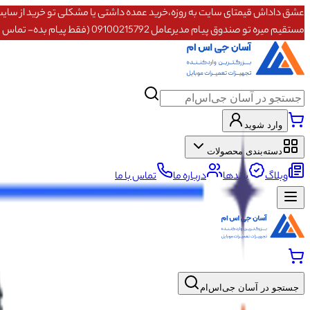
مستقیم میره تو صندوق پیام مدیرعامل 09100215792 (فقط پیام بده- تماس پاسخگو نیستم)
وارد شوید
دسته‌بندی محصولات
وبلاگ
برندها
درباره ما
تماس با ما
جستجو در آسان جی‌اس‌ام