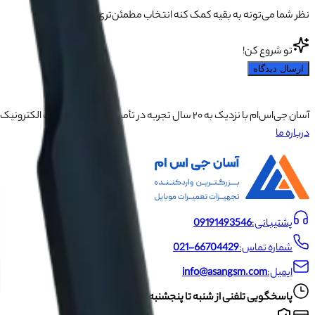
نظر شما می‌تونه به بقیه کمک کنه انتخاب مطمئن‌تری داشته باشن.
تو شروع کن!
ارسال دیدگاه
آسان جی‌اس‌ام با نزدیک به ۲۰ سال تجربه در تأمین تجهیزات تعمیرات الکترونیک، آموزش تخصصی موبایل و ارائه خدمات تعمیر تلفن همراه و لوازم جانبی، با تکیه بر تیمی حرفه‌ای، رضایت و اعتماد مشتریان را اولویت اصلی خود قرار داده است.
درباره ما
پشتیبانی:
09191493546
شماره تماس:
021-66704429
ایمیل:
info@asangsm.com
پاسخگویی تلفنی از شنبه تا پنجشنبه ساعت ۱۰ الی ۱۹