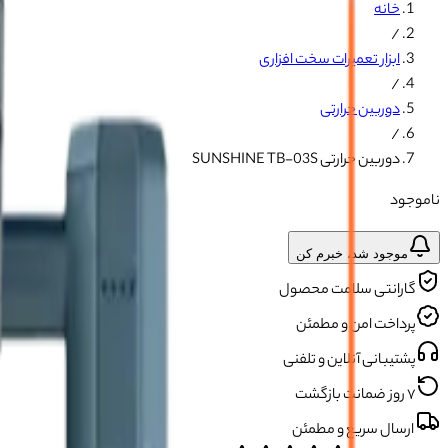
خانه
/
ابزار تعمیرات سخت افزاری
/
دوربین حرارتی
/
دوربین حرارتی SUNSHINE TB-03S
ناموجود
موجود شد، خبرم کن
گارانتی سلامت محصول
پرداخت امن و مطمئن
پشتیبانی آنلاین و تلفنی
۷ روز ضمانت بازگشت
ارسال سریع و مطمئن