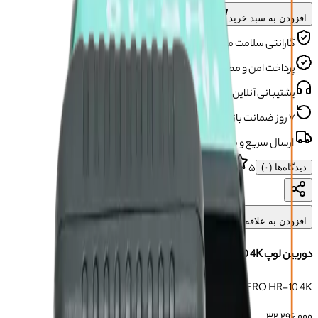
افزودن به سبد خرید
گارانتی سلامت محصول
پرداخت امن و مطمئن
پشتیبانی آنلاین و تلفنی
۷ روز ضمانت بازگشت
ارسال سریع و مطمئن
۵
دیدگاه‌ها (
۰
)
افزودن به علاقه‌مندی‌ها
دوربین لوپ HERO HR-10 4K
دوربین لوپ HERO HR-10 4K
برند:
هیرو
شناسه:
117001030
۳۲٬۲۹۶٬۰۰۰