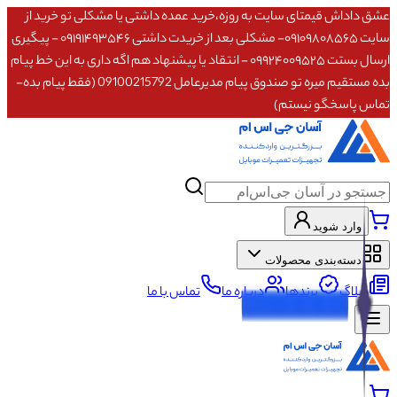
عشق داداش قیمتای سایت به روزه،خرید عمده داشتی یا مشکلی تو خرید از
سایت ۰۹۱۰۹۸۰۸۵۶۵- مشکلی بعد از خریدت داشتی ۰۹۱۹۱۴۹۳۵۴۶ - پیگیری
ارسال بستت ۰۹۹۲۴۰۰۹۵۲۵ - انتقاد یا پیشنهاد هم اگه داری به این خط پیام
بده مستقیم میره تو صندوق پیام مدیرعامل 09100215792 (فقط پیام بده-
تماس پاسخگو نیستم)
وارد شوید
دسته‌بندی محصولات
وبلاگ
برندها
درباره ما
تماس با ما