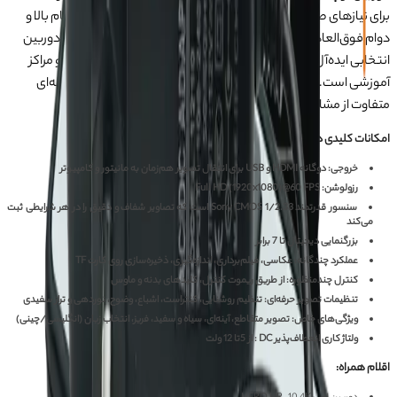
برای نیازهای صنعتی و تخصصی بدنه‌ی آلومینیومی مقاوم، استحکام بالا و
دوام فوق‌العاده‌ای را برای استفاده طولانی‌مدت تضمین می‌کند.این دوربین
انتخابی ایده‌آل برای آزمایشگاه‌ها، کارگاه‌های صنعتی، تولید محتوا و مراکز
آموزشی است. با عملکرد چندگانه و کیفیت تصویری خیره‌کننده، تجربه‌ای
متفاوت از مشاهده و ثبت جزئیات خواهید داشت.
امکانات کلیدی دوربین لوپ HERO HR-10 4K:
خروجی: دوگانه HDMI و USB برای انتقال تصویر هم‌زمان به مانیتور و کامپیوتر
رزولوشن: Full HD (1920x1080)@60 FPS
سنسور قدرتمند Sony CMOS 1/2.33 است که تصاویر شفاف و دقیق را در هر شرایطی ثبت
می‌کند
بزرگنمایی دیجیتال تا 7 برابر
عملکرد چندگانه: عکاسی، فیلم‌برداری، اندازه‌گیری، ذخیره‌سازی روی کارت TF
کنترل چندمنظوره: از طریق ریموت کنترل، کلیدهای بدنه و ماوس
تنظیمات تصویر حرفه‌ای: تنظیم روشنایی، کنتراست، اشباع، وضوح، نوردهی و تراز سفیدی
ویژگی‌های خاص: تصویر متقاطع، آینه‌ای، سیاه و سفید، فریز، انتخاب زبان (انگلیسی/چینی)
ولتاژ کاری انعطاف‌پذیر DC : از 5تا 12 ولت
اقلام همراه: