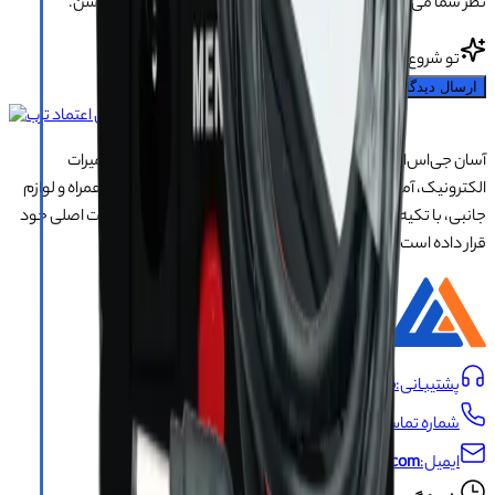
نظر شما می‌تونه به بقیه کمک کنه انتخاب مطمئن‌تری داشته باشن.
تو شروع کن!
ارسال دیدگاه
آسان جی‌اس‌ام با نزدیک به ۲۰ سال تجربه در تأمین تجهیزات تعمیرات
الکترونیک، آموزش تخصصی موبایل و ارائه خدمات تعمیر تلفن همراه و لوازم
جانبی، با تکیه بر تیمی حرفه‌ای، رضایت و اعتماد مشتریان را اولویت اصلی خود
قرار داده است.
درباره ما
پشتیبانی:
09191493546
شماره تماس:
021-66704429
ایمیل:
info@asangsm.com