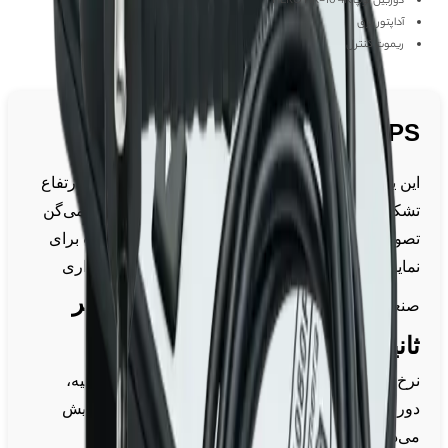
دوربین لوپ HERO HR-10 4K
آداپتور برق
ریموت کنترل
:
Full HD (1920x1080)@60 FPS
این یعنی ویدیو از ۱۹۲۰ پیکسل عرض و ۱۰۸۰ پیکسل ارتفاع
تشکیل شده. به این وضوح، Full HD یا «فول اچ‌دی» می‌گن
تصویر
بسیار واضح و شفاف
، با جزئیات دقیق مناسب برای
نمایشگرهای بزرگ یا کارهایی مثل تعمیرات، فیلم‌برداری
نرخ فریم – 60FPS (فریم بر
صنعتی و..
ثانیه):
نرخ فریم – 60FPS (فریم بر ثانیه):این یعنی در هر ثانیه،
دوربین یا سیستم شما ۶۰ تصویر مجزا رو ضبط یا نمایش
می‌ده.