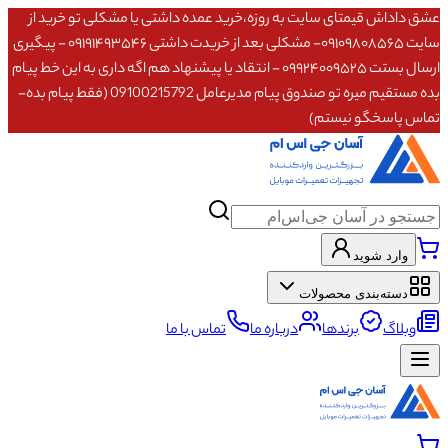
عشق داداش قیمتای سایت به روزه،خرید عمده داشتی یا مشکلی تو خرید از
سایت ۰۹۱۰۹۸۰۸۵۶۵- مشکلی بعد از خریدت داشتی ۰۹۱۹۱۴۹۳۵۴۶ - پیگیری
ارسال بستت ۰۹۹۲۴۰۰۹۵۲۵ - انتقاد یا پیشنهاد هم اگه داری به این خط پیام
بده مستقیم میره تو صندوق پیام مدیرعامل 09100215792 (فقط پیام بده-
تماس پاسخگو نیستم)
وارد شوید
دسته‌بندی محصولات
وبلاگ
برندها
درباره ما
تماس با ما