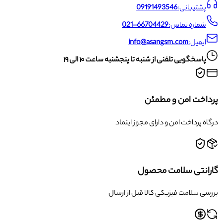
پشتیبانی:
09191493546
شماره تماس:
021-66704429
ایمیل:
info@asangsm.com
پاسخگویی تلفنی از شنبه تا پنجشنبه ساعت ۱۰ الی ۱۹
پرداخت امن و مطمئن
درگاه پرداخت امن و دارای مجوز اینماد
گارانتی سلامت محصول
بررسی سلامت فیزیکی کالا قبل از ارسال