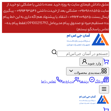
عشق داداش قیمتای سایت به روزه،خرید عمده داشتی یا مشکلی تو خرید از
سایت ۰۹۱۰۹۸۰۸۵۶۵- مشکلی بعد از خریدت داشتی ۰۹۱۹۱۴۹۳۵۴۶ - پیگیری
ارسال بستت ۰۹۹۲۴۰۰۹۵۲۵ - انتقاد یا پیشنهاد هم اگه داری به این خط پیام
بده مستقیم میره تو صندوق پیام مدیرعامل 09100215792 (فقط پیام بده-
تماس پاسخگو نیستم)
وارد شوید
دسته‌بندی محصولات
وبلاگ
برندها
درباره ما
تماس با ما