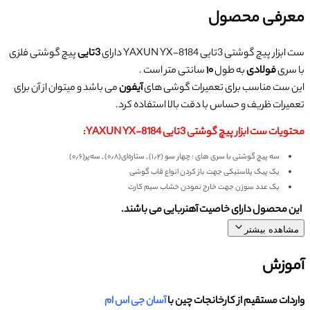
معرفی محصول
ست ابزار پیچ گوشتی 3تایی YAXUN YX-8184 دارای
3تایی
پیچ گوشتی فلزی
با سری
فولادی
به طول
۱۰
سانتی متر است .
این ست مناسب برای تعمیرات گوشی های
آیفون
می باشد و میتوان از آن برای
تعمیرات ظریف و حساس با دقت بالا استفاده کرد.
محتویات ست ابزار پیچ گوشتی 3تایی YAXUN YX-8184:
سه پیچ گوشتی با سری های : چهار سو (۱٫۲) , ستاره‌ای(۰٫۸) , سه‌پر(۰٫۶)
یک پیک پلاستیکی جهت باز کردن انواع قاب گوشی
یک عدد سوزن جهت خارج نمودن خشاب سیم کارت
این محصول دارای خاصیت آهنربایی می باشند.
مشاهده بیشتر
آموزش
واردات مستقیم از کارخانجات چین با
آسان جی اس ام