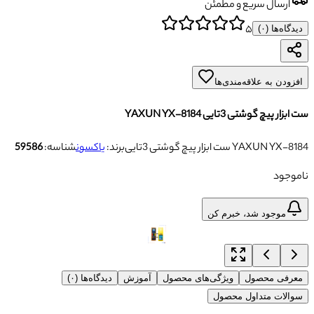
ارسال سریع و مطمئن
۵
دیدگاه‌ها (
۰
)
افزودن به علاقه‌مندی‌ها
ست ابزار پیچ گوشتی 3تایی YAXUN YX-8184
ست ابزار پیچ گوشتی 3تایی YAXUN YX-8184
برند:
یاکسون
شناسه:
59586
ناموجود
موجود شد، خبرم کن
معرفی محصول
ویژگی‌های محصول
آموزش
دیدگاه‌ها (۰)
سوالات متداول محصول