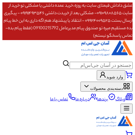
عشق داداش قیمتای سایت به روزه،خرید عمده داشتی یا مشکلی تو خرید از
سایت ۰۹۱۰۹۸۰۸۵۶۵- مشکلی بعد از خریدت داشتی ۰۹۱۹۱۴۹۳۵۴۶ - پیگیری
ارسال بستت ۰۹۹۲۴۰۰۹۵۲۵ - انتقاد یا پیشنهاد هم اگه داری به این خط پیام
بده مستقیم میره تو صندوق پیام مدیرعامل 09100215792 (فقط پیام بده-
تماس پاسخگو نیستم)
وارد شوید
دسته‌بندی محصولات
وبلاگ
برندها
درباره ما
تماس با ما