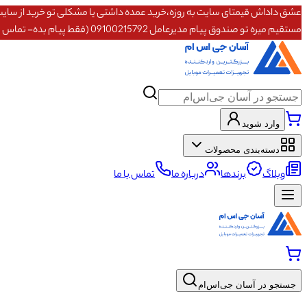
مستقیم میره تو صندوق پیام مدیرعامل 09100215792 (فقط پیام بده- تماس پاسخگو نیستم)
وارد شوید
دسته‌بندی محصولات
وبلاگ
برندها
درباره ما
تماس با ما
جستجو در آسان جی‌اس‌ام