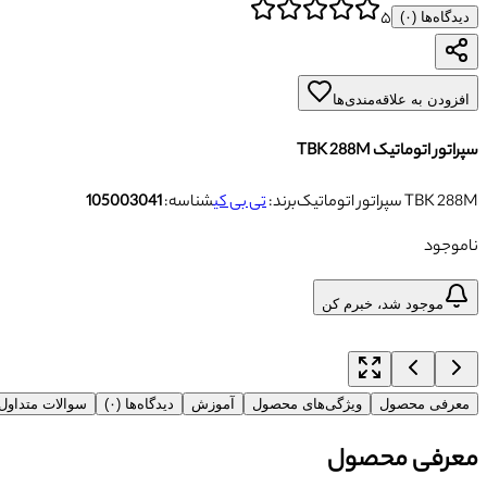
۵
دیدگاه‌ها (
۰
)
افزودن به علاقه‌مندی‌ها
سپراتور اتوماتیک TBK 288M
سپراتور اتوماتیک TBK 288M
برند:
تی بی کی
شناسه:
105003041
ناموجود
موجود شد، خبرم کن
معرفی محصول
ویژگی‌های محصول
آموزش
دیدگاه‌ها (۰)
سوالات متداو
معرفی محصول