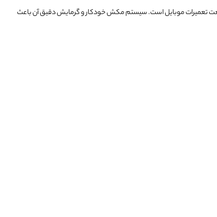
زی صفحه‌نمایش گوشی‌های هوشمند بدون آسیب است.سپراتور TBK 288M یک ابزار ضروری برای صنعت تعمیرات موبایل است. سیستم مکش خودکار و گرمایش دقیق آن باعث