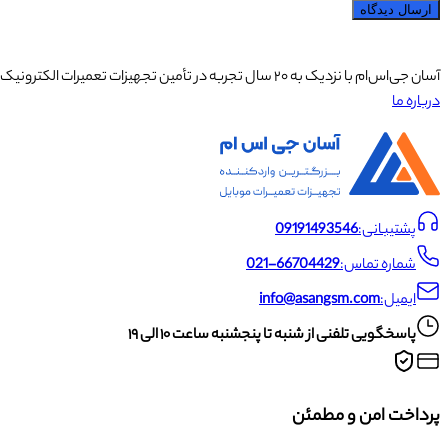
ارسال دیدگاه
آسان جی‌اس‌ام با نزدیک به ۲۰ سال تجربه در تأمین تجهیزات تعمیرات الکترونیک، آموزش تخصصی موبایل و ارائه خدمات تعمیر تلفن همراه و لوازم جانبی، با تکیه بر تیمی حرفه‌ای، رضایت و اعتماد مشتریان را اولویت اصلی خود قرار داده است.
درباره ما
پشتیبانی:
09191493546
شماره تماس:
021-66704429
ایمیل:
info@asangsm.com
پاسخگویی تلفنی از شنبه تا پنجشنبه ساعت ۱۰ الی ۱۹
پرداخت امن و مطمئن