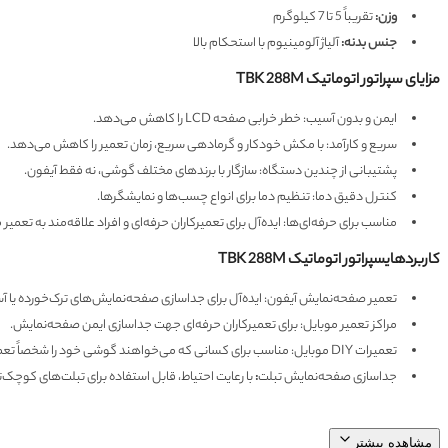
وزن:
تقریباً 5 تا 7 کیلوگرم
جنس بدنه:
آلیاژ آلومینیوم با استحکام بالا
مزایای سپراتور اتوماتیک TBK 288M
ایمن و بدون آسیب: خطر خرابی صفحه LCD را کاهش می‌دهد.
سریع و کارآمد: با مکش خودکار و گرمادهی سریع، زمان تعمیر را کاهش می‌دهد.
پشتیبانی از چندین دستگاه: سازگار با برندهای مختلف گوشی، نه فقط آیفون.
کنترل دقیق دما: تنظیم دما برای انواع چسب‌ها و نمایشگرها.
مناسب برای حرفه‌ای‌ها: ایده‌آل برای تعمیرکاران حرفه‌ای و افراد علاقه‌مند به تعمیر 
کاربردهایسپراتور اتوماتیک TBK 288M
تعمیر صفحه‌نمایش آیفون: ایده‌آل برای جداسازی صفحه‌نمایش‌های ترک‌خورده یا آ
مراکز تعمیر موبایل: برای تعمیرکاران حرفه‌ای جهت جداسازی ایمن صفحه‌نمایش.
تعمیرات DIY موبایل: مناسب برای کسانی که می‌خواهند گوشی خود را شخصاً تعمیر کنند.
جداسازی صفحه‌نمایش تبلت
:
با رعایت احتیاط، قابل استفاده برای تبلت‌های کوچک‌تر
مشاهده بیشتر