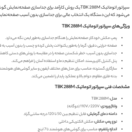
می‌شود که این دستگاه یک انتخاب عالی برای جداسازی بدون آسیب صفحه‌نمای
ویژگی‌های سپراتور اتوماتیک TBK 288M
پمپ مکش خودکار: صفحه‌نمایش را هنگام جداسازی به‌طور ایمن نگه می‌دارد.
صفحه حرارتی دقیق: گرما را به‌طور یکنواخت پخش کرده و چسب را بدون آسیب به 
جداسازی بدون آسیب: خطر شکستن صفحه را در مقایسه با روش‌های دستی کاهش
پنل کنترل کاربرپسند: امکان تنظیم دما و استفاده آسان را فراهم می‌کند.
سازگاری گسترده: مناسب برای مدل‌های مختلف آیفون و سایر گوشی‌های هوشمند.
بدنه فلزی مقاوم: دوام بالا و عملکرد پایدار را تضمین می‌کند.
مشخصات فنی سپراتور اتوماتیک TBK 288M
مدل:
TBK 288M
ولتاژ ورودی:
110V/220V (دوگانه)
دامنه دمای گرمایش:
قابل تنظیم بین 50 تا 120 درجه سانتی‌گراد
نوع پمپ مکش:
مکش الکتریکی داخلی
اندازه پلتفرم:
مناسب برای گوشی‌های هوشمند تا 7 اینچ