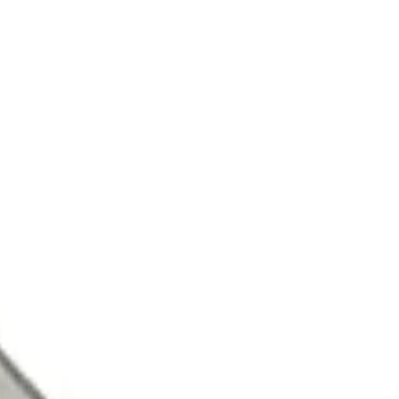
۵
دیدگاه‌ها (
۰
)
افزودن به علاقه‌مندی‌ها
سپراتور YAXUN YX-941
سپراتور YAXUN YX-941
برند:
یاکسون
شناسه:
105003018
ناموجود
موجود شد، خبرم کن
معرفی محصول
ویژگی‌های محصول
آموزش
دیدگاه‌ها (۰)
سوالات متداو