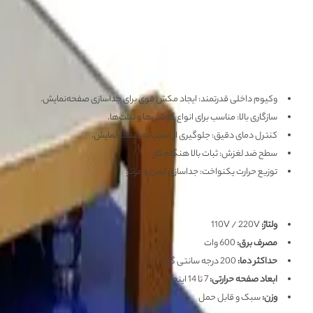
معرفی محصول
سپراتور YX-941 یک ابزار حرفه‌ای برای تعمیر صفحه‌نمایش موبایل و تبلت است. این دستگاه دارای سیستم وکیوم داخلی و گرمایش یکنواخت است که آن را برای تعمیرکاران موبایل ضروری می‌سازد.
ویژگی‌های سپراتور YAXUN YX-941
وکیوم داخلی قدرتمند: ایجاد مکش قوی برای جداسازی صفحه‌نمایش.
سازگاری بالا: مناسب برای انواع گوشی‌ها و تبلت‌ها.
کنترل دمای دقیق: جلوگیری از آسیب به صفحه‌نمایش.
سطح ضد لغزش: ثبات بالا هنگام کار.
توزیع حرارت یکنواخت: جداسازی ایمن و مؤثر.
مشخصات فنی سپراتور YAXUN YX-941
ولتاژ:
110V / 220V
مصرف برق:
600 وات
حداکثر دما:
200 درجه سانتی گراد
ابعاد صفحه حرارتی:
7 تا 14 اینچ
وزن:
سبک و قابل حمل