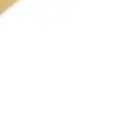
پشتیبانی:
09191493546
شماره تماس:
021-66704429
ایمیل:
info@asangsm.com
پاسخگویی تلفنی از شنبه تا پنجشنبه ساعت ۱۰ الی ۱۹
پرداخت امن و مطمئن
درگاه پرداخت امن و دارای مجوز اینماد
گارانتی سلامت محصول