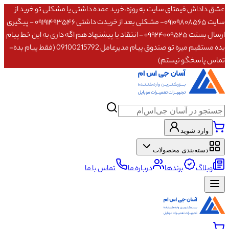
عشق داداش قیمتای سایت به روزه،خرید عمده داشتی یا مشکلی تو خرید از
سایت ۰۹۱۰۹۸۰۸۵۶۵- مشکلی بعد از خریدت داشتی ۰۹۱۹۱۴۹۳۵۴۶ - پیگیری
ارسال بستت ۰۹۹۲۴۰۰۹۵۲۵ - انتقاد یا پیشنهاد هم اگه داری به این خط پیام
بده مستقیم میره تو صندوق پیام مدیرعامل 09100215792 (فقط پیام بده-
تماس پاسخگو نیستم)
وارد شوید
دسته‌بندی محصولات
وبلاگ
برندها
درباره ما
تماس با ما