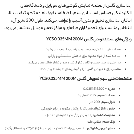
جداسازی گلس از صفحه نمایش گوشی‌های موبایل و دستگاه‌های
الکترونیکی حساس است. این سیم با ضخامت فوق‌العاده کم و کیفیت بالا،
امکان جداسازی دقیق و بدون آسیب را فراهم می‌کند. طول 200 متری آن،
انتخابی مناسب برای تعمیرکاران حرفه‌ای و مراکز تعمیر موبایل به شمار می‌رود.
ویژگی‌های سیم تعویض گلس YCS 0.035MM 200M
ضخامت آن عملکردی ظریف و بدون آسیب را موجب می‌شود
ساخته‌شده از مواد مقاوم برای کاهش شکستگی و پارگی
به راحتی در بین چسب و گلس قرار گرفته و بدون فشار اضافه عمل می‌کند
مناسب برای تعویض گلس انواع گوشی‌های هوشمند و تبلت‌ها
مشخصات فنی سیم تعویض گلس YCS 0.035MM 200M
مدل:
0.035MM 200M
ضخامت سیم:
0.035 میلی‌متر
طول سیم:
200 متر
جنس:
آلیاژ فولاد ضدزنگ با روکش مقاوم در برابر خوردگی
مقاومت کششی:
بالا، بدون پارگی در فشارهای معمول
رنگ سیم:
طلایی مات
دمای کاری پیشنهادی:
مناسب برای استفاده در دمای محیط (۲۰ تا ۳۵ درجه سانتی‌گراد)