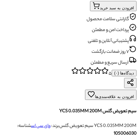
افزودن به سبد خرید
گارانتی سلامت محصول
پرداخت امن و مطمئن
پشتیبانی آنلاین و تلفنی
۷ روز ضمانت بازگشت
ارسال سریع و مطمئن
۵
دیدگاه‌ها (
۰
)
افزودن به علاقه‌مندی‌ها
سیم تعویض گلس YCS 0.035MM 200M
سیم تعویض گلس YCS 0.035MM 200M
برند:
وای سی اس
شناسه:
105006030