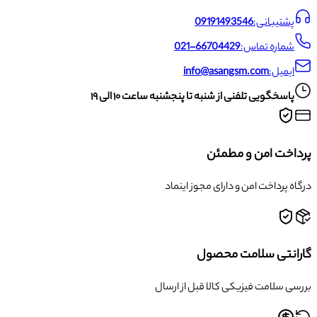
پشتیبانی:
09191493546
شماره تماس:
021-66704429
ایمیل:
info@asangsm.com
پاسخگویی تلفنی از شنبه تا پنجشنبه ساعت ۱۰ الی ۱۹
پرداخت امن و مطمئن
درگاه پرداخت امن و دارای مجوز اینماد
گارانتی سلامت محصول
بررسی سلامت فیزیکی کالا قبل از ارسال