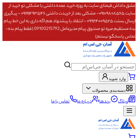
عشق داداش قیمتای سایت به روزه،خرید عمده داشتی یا مشکلی تو خرید از
سایت ۰۹۱۰۹۸۰۸۵۶۵- مشکلی بعد از خریدت داشتی ۰۹۱۹۱۴۹۳۵۴۶ - پیگیری
ارسال بستت ۰۹۹۲۴۰۰۹۵۲۵ - انتقاد یا پیشنهاد هم اگه داری به این خط پیام
بده مستقیم میره تو صندوق پیام مدیرعامل 09100215792 (فقط پیام بده-
تماس پاسخگو نیستم)
وارد شوید
دسته‌بندی محصولات
وبلاگ
برندها
درباره ما
تماس با ما