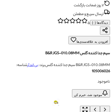
۷ روز ضمانت بازگشت
ارسال سریع و مطمئن
۵
دیدگاه‌ها (
۰
)
افزودن به علاقه‌مندی‌ها
سیم جدا کننده گلس B&R JGS-01 0.08MM
سیم جدا کننده گلس B&R JGS-01 0.08MM
برند:
بی اند آر
شناسه:
105006026
ناموجود
موجود شد، خبرم کن