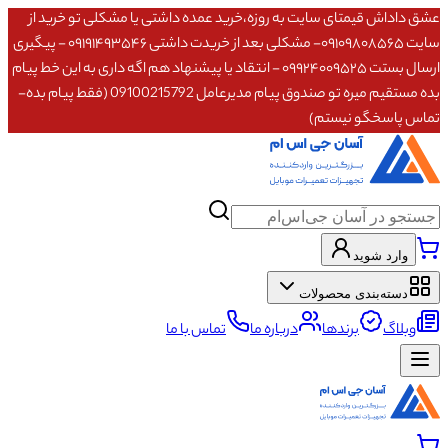
عشق داداش قیمتای سایت به روزه،خرید عمده داشتی یا مشکلی تو خرید از
سایت ۰۹۱۰۹۸۰۸۵۶۵- مشکلی بعد از خریدت داشتی ۰۹۱۹۱۴۹۳۵۴۶ - پیگیری
ارسال بستت ۰۹۹۲۴۰۰۹۵۲۵ - انتقاد یا پیشنهاد هم اگه داری به این خط پیام
بده مستقیم میره تو صندوق پیام مدیرعامل 09100215792 (فقط پیام بده-
تماس پاسخگو نیستم)
وارد شوید
دسته‌بندی محصولات
وبلاگ
برندها
درباره ما
تماس با ما