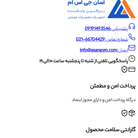
پشتیبانی:
09191493546
شماره تماس:
021-66704429
ایمیل:
info@asangsm.com
پاسخگویی تلفنی از شنبه تا پنجشنبه ساعت ۱۰ الی ۱۹
پرداخت امن و مطمئن
درگاه پرداخت امن و دارای مجوز اینماد
گارانتی سلامت محصول