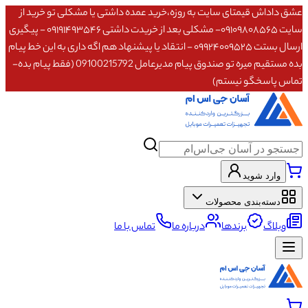
عشق داداش قیمتای سایت به روزه،خرید عمده داشتی یا مشکلی تو خرید از
سایت ۰۹۱۰۹۸۰۸۵۶۵- مشکلی بعد از خریدت داشتی ۰۹۱۹۱۴۹۳۵۴۶ - پیگیری
ارسال بستت ۰۹۹۲۴۰۰۹۵۲۵ - انتقاد یا پیشنهاد هم اگه داری به این خط پیام
بده مستقیم میره تو صندوق پیام مدیرعامل 09100215792 (فقط پیام بده-
تماس پاسخگو نیستم)
وارد شوید
دسته‌بندی محصولات
وبلاگ
برندها
درباره ما
تماس با ما