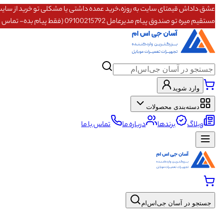
مستقیم میره تو صندوق پیام مدیرعامل 09100215792 (فقط پیام بده- تماس پاسخگو نیستم)
وارد شوید
دسته‌بندی محصولات
وبلاگ
برندها
درباره ما
تماس با ما
جستجو در آسان جی‌اس‌ام