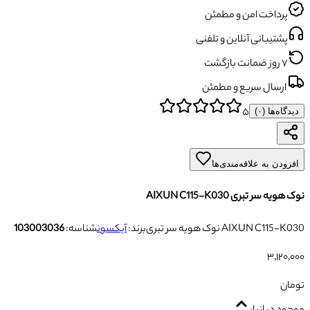
پرداخت امن و مطمئن
پشتیبانی آنلاین و تلفنی
۷ روز ضمانت بازگشت
ارسال سریع و مطمئن
۵
دیدگاه‌ها (
۰
)
افزودن به علاقه‌مندی‌ها
نوک هویه سر تبری AIXUN C115-K030
نوک هویه سر تبری AIXUN C115-K030
برند:
آیکسون
شناسه:
103003036
۳٬۱۲۰٬۰۰۰
تومان