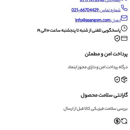
پشتیبانی:
09191493546
شماره تماس:
021-66704429
ایمیل:
info@asangsm.com
پاسخگویی تلفنی از شنبه تا پنجشنبه ساعت ۱۰ الی ۱۹
پرداخت امن و مطمئن
درگاه پرداخت امن و دارای مجوز اینماد
گارانتی سلامت محصول
بررسی سلامت فیزیکی کالا قبل از ارسال