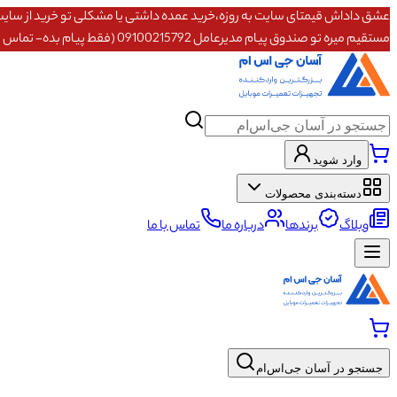
مستقیم میره تو صندوق پیام مدیرعامل 09100215792 (فقط پیام بده- تماس پاسخگو نیستم)
وارد شوید
دسته‌بندی محصولات
وبلاگ
برندها
درباره ما
تماس با ما
جستجو در آسان جی‌اس‌ام