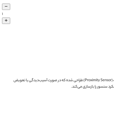
۱
فلت سنسور مجاورت I2C 14 PRO MAX یکی از قطعات حیاتی و تخصصی در تعمیرات آیفون ۱۴ پرو مکس است. این قطعه برای بازگرداندن عملکرد سنسور مجاورت (Proximity Sensor) طراحی شده که در صورت آسیب‌دیدگی یا تعویض