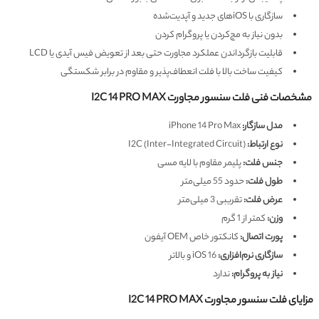
سازگاری با iOSهای جدید و آپدیت‌شده
بدون نیاز به مچ‌کردن یا پروگرام کردن
قابلیت بازگرداندن عملکرد مجاورت حتی بعد از تعویض فیس آیدی یا LCD
کیفیت ساخت بالا با فلت انعطاف‌پذیر و مقاوم در برابر شکستگی
مشخصات فنی فلت سنسور مجاورت I2C 14 PRO MAX
مدل سازگار:
iPhone 14 Pro Max
نوع ارتباط:
I2C (Inter-Integrated Circuit)
جنس فلت:
پلیمر مقاوم با لایه مسی
طول فلت:
حدود 55 میلی‌متر
عرض فلت:
تقریبی 3 میلی‌متر
وزن:
کمتر از 1 گرم
پورت اتصال:
کانکتور خاص OEM آیفون
سازگاری نرم‌افزاری:
iOS 16 و بالاتر
نیاز به پروگرام:
ندارد
مزایای فلت سنسور مجاورت I2C 14 PRO MAX