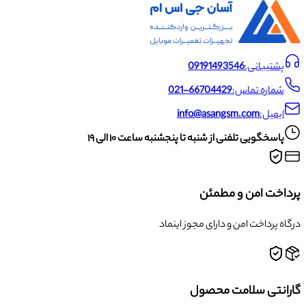
پشتیبانی:
09191493546
شماره تماس:
021-66704429
ایمیل:
info@asangsm.com
پاسخگویی تلفنی از شنبه تا پنجشنبه ساعت ۱۰ الی ۱۹
پرداخت امن و مطمئن
درگاه پرداخت امن و دارای مجوز اینماد
گارانتی سلامت محصول