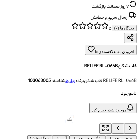
۷ روز ضمانت بازگشت
ارسال سریع و مطمئن
۵
دیدگاه‌ها (
۰
)
افزودن به علاقه‌مندی‌ها
قاب شکن RELIFE RL-066B
قاب شکن RELIFE RL-066B
برند:
ریلایف
شناسه:
103063005
ناموجود
موجود شد، خبرم کن
معرفی محصول
ویژگی‌های محصول
آموزش
دیدگاه‌ها (۰)