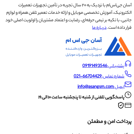
آسان جی‌اس‌ام با نزدیک به ۲۰ سال تجربه در تأمین تجهیزات تعمیرات
الکترونیک، آموزش تخصصی موبایل و ارائه خدمات تعمیر تلفن همراه و لوازم
جانبی، با تکیه بر تیمی حرفه‌ای، رضایت و اعتماد مشتریان را اولویت اصلی خود
قرار داده است.
درباره ما
پشتیبانی:
09191493546
شماره تماس:
021-66704429
ایمیل:
info@asangsm.com
پاسخگویی تلفنی از شنبه تا پنجشنبه ساعت ۱۰ الی ۱۹
پرداخت امن و مطمئن