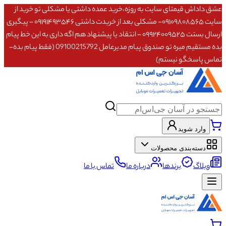
عشق داداش قیمتای سایت به روزه،خرید عمده داشتی یا مشکلی تو خرید از
سایت ۰۹۱۰۹۸۰۸۵۶۵- مشکلی بعد از خریدت داشتی ۰۹۱۹۱۴۹۳۵۴۶ - پیگیری
ارسال بستت ۰۹۹۲۴۰۰۹۵۲۵ - انتقاد یا پیشنهاد هم اگه داری به این خط پیام
بده مستقیم میره تو صندوق پیام مدیرعامل 09100215792 (فقط پیام بده-
تماس پاسخگو نیستم)
وارد شوید
دسته‌بندی محصولات
وبلاگ
برندها
درباره ما
تماس با ما