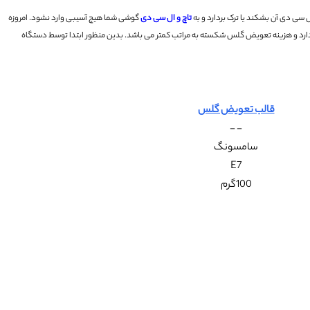
 سی دی آن بشکند یا ترک بردارد و به
تاچ و ال سی دی
گوشی شما هیچ آسیبی وارد نشود.
امروزه
ارد و هزینه تعویض گلس شکسته به مراتب کمتر می باشد. بدین منظور ابتدا توسط دستگاه
قالب تعویض گلس
- -
سامسونگ
E7
100گرم