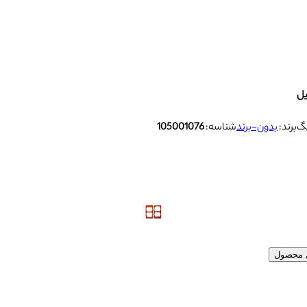
برند:
بدون-برند
شناسه:
105001076
ل محصول