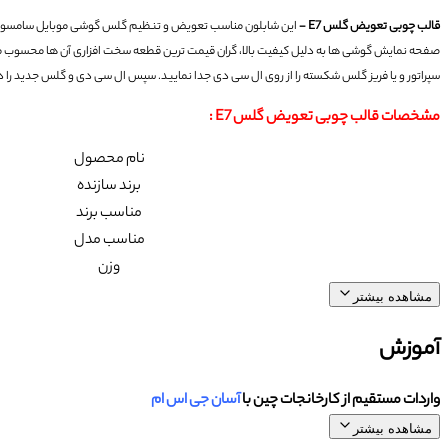
قالب چوبی تعویض گلس E7 -
این شابلون مناسب تعویض و تنظیم گلس گوشی موبایل سامسونگ 
صفحه نمایش گوشی ها به دلیل کیفیت بالا، گران قیمت ترین قطعه سخت افزاری آن ها محسوب می
سپراتور و یا فریز گلس شکسته را از روی ال سی دی جدا نمایید. سپس ال سی دی و گلس جدید را در
مشخصات قالب چوبی تعویض گلس
E7
:
نام محصول
برند سازنده
مناسب برند
مناسب مدل
وزن
مشاهده بیشتر
آموزش
واردات مستقیم از کارخانجات چین با
آسان جی اس ام
مشاهده بیشتر