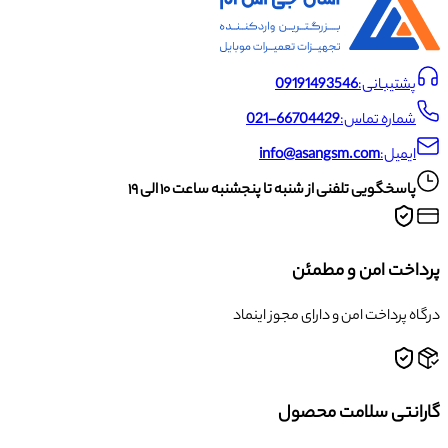
پشتیبانی:
09191493546
شماره تماس:
021-66704429
ایمیل:
info@asangsm.com
پاسخگویی تلفنی از شنبه تا پنجشنبه ساعت ۱۰ الی ۱۹
پرداخت امن و مطمئن
درگاه پرداخت امن و دارای مجوز اینماد
گارانتی سلامت محصول