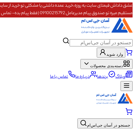
مستقیم میره تو صندوق پیام مدیرعامل 09100215792 (فقط پیام بده- تماس پاسخگو نیستم)
وارد شوید
دسته‌بندی محصولات
وبلاگ
برندها
درباره ما
تماس با ما
جستجو در آسان جی‌اس‌ام