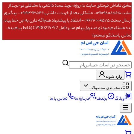
عشق داداش قیمتای سایت به روزه،خرید عمده داشتی یا مشکلی تو خرید از
سایت ۰۹۱۰۹۸۰۸۵۶۵- مشکلی بعد از خریدت داشتی ۰۹۱۹۱۴۹۳۵۴۶ - پیگیری
ارسال بستت ۰۹۹۲۴۰۰۹۵۲۵ - انتقاد یا پیشنهاد هم اگه داری به این خط پیام
بده مستقیم میره تو صندوق پیام مدیرعامل 09100215792 (فقط پیام بده-
تماس پاسخگو نیستم)
وارد شوید
دسته‌بندی محصولات
وبلاگ
برندها
درباره ما
تماس با ما