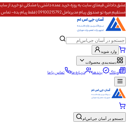
مستقیم میره تو صندوق پیام مدیرعامل 09100215792 (فقط پیام بده- تماس پاسخگو نیستم)
وارد شوید
دسته‌بندی محصولات
وبلاگ
برندها
درباره ما
تماس با ما
جستجو در آسان جی‌اس‌ام