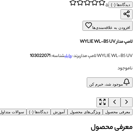
۵
دیدگاه‌ها (
۰
)
افزودن به علاقه‌مندی‌ها
لامپ مدار WYLIE WL-B5 UV
لامپ مدار WYLIE WL-B5 UV
برند:
وایلی
شناسه:
103022071
ناموجود
موجود شد، خبرم کن
معرفی محصول
ویژگی‌های محصول
آموزش
دیدگاه‌ها (۰)
سوالات متداو
معرفی محصول