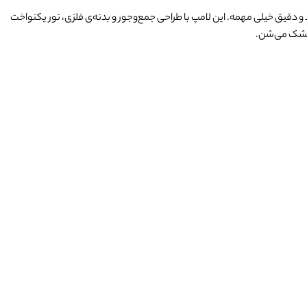
چسب‌های UV سر و کار داری، داشتن یک نور بنفش قدرتمند و دقیق خیلی مهمه. این لامپ با طراحی جمع‌وجور و بدنه‌ی فلزی، نور یکنواخت
ل خشک می‌شن.