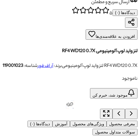
ارسال سریع و مطمئن
۵
دیدگاه‌ها (
۰
)
افزودن به علاقه‌مندی‌ها
لنز واید لوپ آلومینیومی RF4 WD120 0.7X
لنز واید لوپ آلومینیومی RF4 WD120 0.7X
برند:
آر اف فور
شناسه:
119001023
ناموجود
موجود شد، خبرم کن
معرفی محصول
ویژگی‌های محصول
آموزش
دیدگاه‌ها (۰)
سوالات متداول محصول