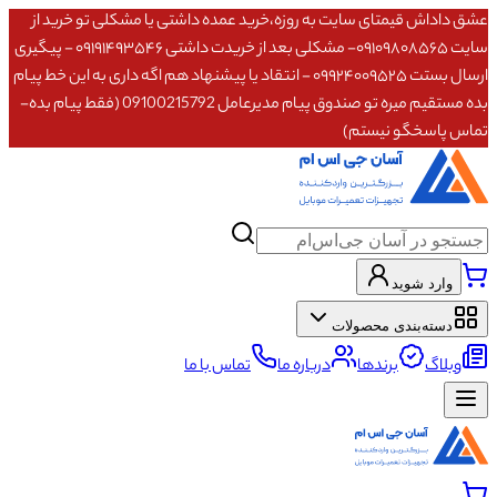
عشق داداش قیمتای سایت به روزه،خرید عمده داشتی یا مشکلی تو خرید از
سایت ۰۹۱۰۹۸۰۸۵۶۵- مشکلی بعد از خریدت داشتی ۰۹۱۹۱۴۹۳۵۴۶ - پیگیری
ارسال بستت ۰۹۹۲۴۰۰۹۵۲۵ - انتقاد یا پیشنهاد هم اگه داری به این خط پیام
بده مستقیم میره تو صندوق پیام مدیرعامل 09100215792 (فقط پیام بده-
تماس پاسخگو نیستم)
وارد شوید
دسته‌بندی محصولات
وبلاگ
برندها
درباره ما
تماس با ما