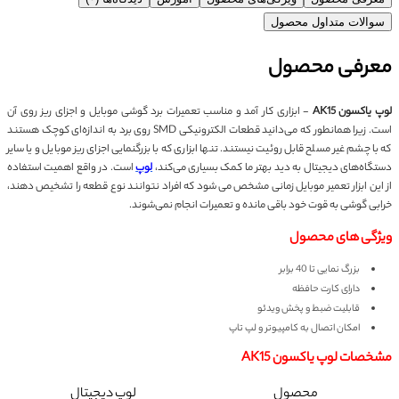
سوالات متداول محصول
معرفی محصول
لوپ یاکسون AK15
- ابزاری کار آمد و مناسب تعمیرات برد گوشی موبایل و اجزای ریز روی آن
است. زیرا همانطور که می‌دانید قطعات الکترونیکی SMD روی برد به اندازه‌ای کوچک هستند
که با چشم غیر مسلح قابل روئیت نیستند. تنها ابزاری که با بزرگنمایی اجزای ریز موبایل و یا سایر
دستگاه‌های دیجیتال به دید بهتر ما کمک بسیاری می‌کند،
لوپ
است. در واقع اهمیت استفاده
از این ابزار تعمیر موبایل زمانی مشخص می شود که افراد نتوانند نوع قطعه را تشخیص دهند،
خرابی گوشی به قوت خود باقی مانده و تعمیرات انجام نمی‌شوند.
ویژگی های محصول
بزرگ نمایی تا 40 برابر
دارای کارت حافظه
قابلیت ضبط و پخش ویدئو
امکان اتصال به کامپیوتر و لپ تاپ
مشخصات لوپ یاکسون AK15
محصول
لوپ دیجیتال