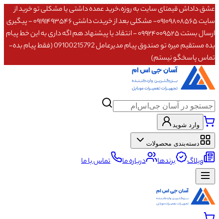
عشق داداش قیمتای سایت به روزه،خرید عمده داشتی یا مشکلی تو خرید از
سایت ۰۹۱۰۹۸۰۸۵۶۵- مشکلی بعد از خریدت داشتی ۰۹۱۹۱۴۹۳۵۴۶ - پیگیری
ارسال بستت ۰۹۹۲۴۰۰۹۵۲۵ - انتقاد یا پیشنهاد هم اگه داری به این خط پیام
بده مستقیم میره تو صندوق پیام مدیرعامل 09100215792 (فقط پیام بده-
تماس پاسخگو نیستم)
وارد شوید
دسته‌بندی محصولات
وبلاگ
برندها
درباره ما
تماس با ما