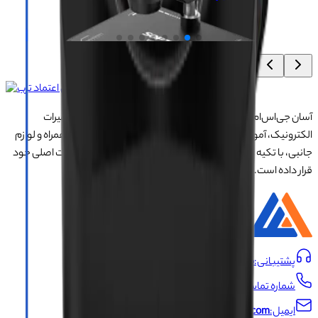
۱۰۴٬۸۰۰٬۰۰۰
تومان
آسان جی‌اس‌ام با نزدیک به ۲۰ سال تجربه در تأمین تجهیزات تعمیرات
الکترونیک، آموزش تخصصی موبایل و ارائه خدمات تعمیر تلفن همراه و لوازم
جانبی، با تکیه بر تیمی حرفه‌ای، رضایت و اعتماد مشتریان را اولویت اصلی خود
قرار داده است.
درباره ما
پشتیبانی:
09191493546
شماره تماس:
021-66704429
ایمیل:
info@asangsm.com