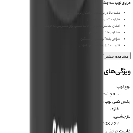
مزایای لوپ سه چشم SOPTOP 7060 ULTRA
دقت بالا در بزرگنمایی و امکان بررسی جزئیات
قابلیت تنظیم محدوده لنز
امکان نمایش تصویر در حالت شیبی برای دسترسی به جزئیات
هد لوپ با قابلیت چرخش
طراحی پایه آلومینیومی سنگین
تثبیت دقیق فاصله بدون لغزش
مشاهده بیشتر
ویژگی‌های محصول
نوع لوپ
:
سه چشم
جنس کفی لوپ
:
فلزی
لنز چشمی
:
WF10X / 22
قابلیت چرخش
: