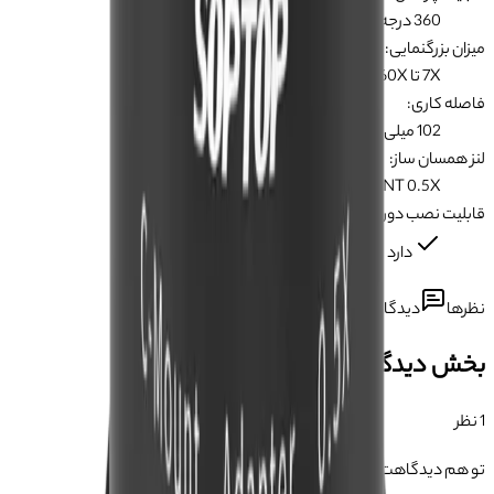
360 درجه
میزان بزرگنمایی
:
7X تا 60X
فاصله کاری
:
102 میلی متر
لنز همسان ساز
:
C-MOUNT 0.5X
قابلیت نصب دوربین
:
دارد
نظرها
دیدگاه کاربران درباره این محصول
بخش دیدگاه‌ها
1
نظر
تو هم دیدگاهت رو ثبت کن 👇