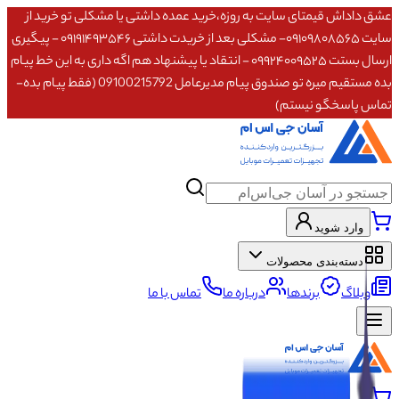
عشق داداش قیمتای سایت به روزه،خرید عمده داشتی یا مشکلی تو خرید از
سایت ۰۹۱۰۹۸۰۸۵۶۵- مشکلی بعد از خریدت داشتی ۰۹۱۹۱۴۹۳۵۴۶ - پیگیری
ارسال بستت ۰۹۹۲۴۰۰۹۵۲۵ - انتقاد یا پیشنهاد هم اگه داری به این خط پیام
بده مستقیم میره تو صندوق پیام مدیرعامل 09100215792 (فقط پیام بده-
تماس پاسخگو نیستم)
وارد شوید
دسته‌بندی محصولات
وبلاگ
برندها
درباره ما
تماس با ما