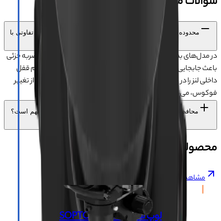
سوالات متداول محصول
محدوده تنظیم لنز ۵۵ تا ۷۵ میلی‌متر با مکانیزم قفل داخلی چه تفاوتی با
مدل‌هایی که قفل ندارند دارد؟
در مدل‌های بدون قفل، پس از تنظیم فاصله لنز، هرگونه تماس یا ضربه جزئی
باعث جابجایی لنز و تار شدن تصویر می‌شود. اما در این مدل، مکانیزم قفل
داخلی لنز را در جای خود محکم نگه می‌دارد و تعمیرکار بدون نگرانی از تغییر
فوکوس، می‌تواند ساعتها کار کند.
محافظ لنز در این لوپ چه نقشی دارد و چرا برای تعمیرکار مهم است؟
محصولات مشابه
مشاهده همه
+
لوپ سه چشم SOPTOP 9#