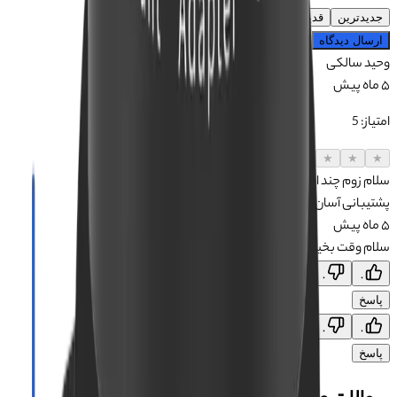
جدیدترین
قدیمی‌ترین
ارسال دیدگاه
وحید
سالکی
۵ ماه پیش
امتیاز:
5
★
★
★
★
★
سلام زوم چند ایکس هست؟
پشتیبانی آسان‌جی‌اس‌ام
رسمی
۵ ماه پیش
سلام وقت بخیر . زوم 0.7x تا 60x
۰
۰
پاسخ
۰
۰
پاسخ