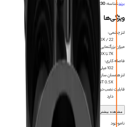
برند
شناسه:
103031230
ویژگی‌ها
لنز چشمی
:
WF10X / 22
میزان بزرگنمایی
:
7X تا 60X
فاصله کاری
:
102 میلی متر
لنز همسان ساز
:
C-MOUNT 0.5X
قابلیت نصب دوربین
:
دارد
مشاهده بیشتر
ناموجود