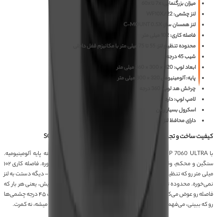
میزان بزرگنمایی: 7x تا 60x
لنز چشمی: WF10X/22
لنز همسان ساز: C-MOUNT 0.5X
فاصله کاری: 102 میلی متر
محدوده تنظیم لنز: 55 تا 75 میلی متر با مکانیزم قفل داخلی
شیب 45 درجه
ابعاد لوپ: 320 × 300 × 360 میلی متر
پایه: آلومینیومی 320 × 300 میلی متر
چرخش هد لوپ: 360 درجه
لامپ لوپ: دارد
اسکرول بسیار روان
دارای محافظ لنز
کیفیت ساخت و تجربه استفاده لوپ سه چشم SOPTOP 7060 ULTRA
با SOPTOP 7060 ULTRA که کار می‌کنی، اولین چیزی که جذبت می‌کنه پایه آلومینیومیه.
سنگین و محکم، وقتی دستت رو روی میز تکیه می‌دی، لوپ تکان نمی‌خوره. فاصله کاری ۱۰۲
میلی‌ متر رو که تنظیم کنی، می‌بینی چقدر جا داری برای حرکت هویه و هیتر – دیگه دستت به لنز
نمی‌خوره. محدوده تنظیم لنز ۵۵ تا ۷۵ میلی‌متر با اون مکانیزم قفل داخلیش، یعنی هر بار که
فاصله رو عوض می‌کنی، با یه چرخش قفلش می‌کنی تا سر جاش بمونه. شیب ۴۵ درجه چشمی‌ها
رو که ببینی، می‌فهمی برای نشستن پشت میز چقدر طبیعیه – نه گردنت خم میشه، نه کمرت.