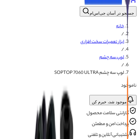
جستجو در آسان جی‌اس‌ام
خانه
/
ابزار تعمیرات سخت افزاری
/
لوپ سه چشم
/
لوپ سه چشم SOPTOP 7060 ULTRA
ناموجود
موجود شد، خبرم کن
گارانتی سلامت محصول
پرداخت امن و مطمئن
پشتیبانی آنلاین و تلفنی