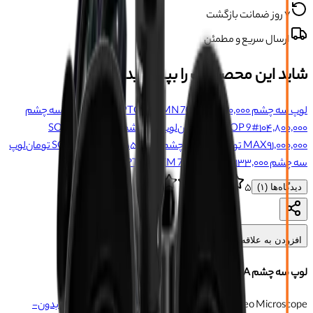
۷ روز ضمانت بازگشت
ارسال سریع و مطمئن
شاید این محصولات را بپسندید
لوپ سه چشم SOPTOP SZMN 7045
۸۷٬۶۷۰٬۰۰۰ تومان
لوپ سه چشم
۱۰۴٬۸۰۰٬۰۰۰ تومان
SOPTOP 9#
لوپ سه چشم SOPTOP 71PRO
۹۱٬۰۰۰٬۰۰۰ تومان
MAX
لوپ سه چشم SOPTOP 6#
۷۳٬۵۵۷٬۰۰۰ تومان
لوپ
سه چشم SOPTOP SZM 7060PRO
۵۶٬۱۳۳٬۰۰۰ تومان
۵
دیدگاه‌ها (
۱
)
افزودن به علاقه‌مندی‌ها
لوپ سه چشم SOPTOP 7060 ULTRA
SOPTOP 7060 ULTRA Trinocular Stereo Microscope
برند:
بدون-