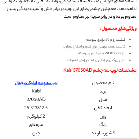
استفاده‌های طولانی مدت خسته نشده و می‌تواند به راحتی به تعمیرات طولانی
ادامه دهد. همچنین چشمی‌های این لوپ در برابر خش و آسیب دیدگی بسیار
مقاوم بوده و در برابر ضربه نیز مقاوم است.
ویژگی‌های محصول :
کیفیت زوم 50 برابری پیوسته
قابلیت نصب دوربین برای ضبط و انتقال تصاویر
لنز WF10X/22 با فوکوس پیوسته
کفی بزرگ برای راحتی بیشتر در زمان تعمیرات
مشخصات لوپ سه چشم Kaisi 37050AD :
نام محصول
لوپ سه چشم آنالوگ دیجیتال
برند
Kaisi
مدل
37050AD
ابعاد کفی
2.5*38*25.5
وزن
2 کیلوگرم
رنگ
سرمه‌ای
کشور سازنده
چین