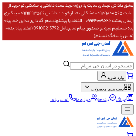
عشق داداش قیمتای سایت به روزه،خرید عمده داشتی یا مشکلی تو خرید از
سایت ۰۹۱۰۹۸۰۸۵۶۵- مشکلی بعد از خریدت داشتی ۰۹۱۹۱۴۹۳۵۴۶ - پیگیری
ارسال بستت ۰۹۹۲۴۰۰۹۵۲۵ - انتقاد یا پیشنهاد هم اگه داری به این خط پیام
بده مستقیم میره تو صندوق پیام مدیرعامل 09100215792 (فقط پیام بده-
تماس پاسخگو نیستم)
وارد شوید
دسته‌بندی محصولات
وبلاگ
برندها
درباره ما
تماس با ما