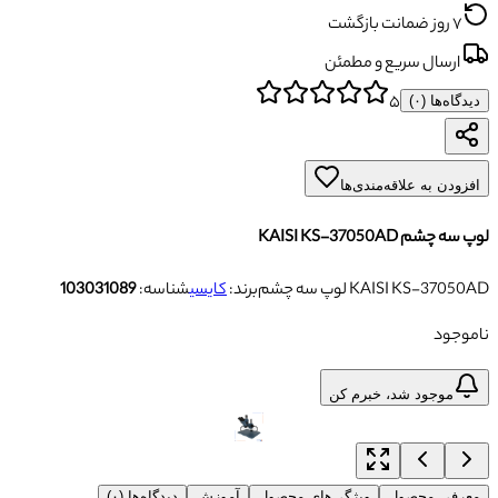
۷ روز ضمانت بازگشت
ارسال سریع و مطمئن
۵
دیدگاه‌ها (
۰
)
افزودن به علاقه‌مندی‌ها
لوپ سه چشم KAISI KS-37050AD
لوپ سه چشم KAISI KS-37050AD
برند:
کایسی
شناسه:
103031089
ناموجود
موجود شد، خبرم کن
معرفی محصول
ویژگی‌های محصول
آموزش
دیدگاه‌ها (۰)