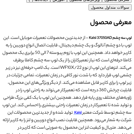
سوالات متداول محصول
معرفی محصول
- از جدیدترین محصولات تعمیرات موبایل است. این
لوپ سه چشم Kaisi 37050AD
لوپ با دو چشم آنالوگ و یک چشم دیجیتال، قابلیت اتصال انواع دوربین را به
کاربر خواهد داد. همچنین این لوپ با زوم پیوسته 7 الی 50 برابری یک محصول
کاملا حرفه‌ای است که نیاز تعمیرکاران را از یک لوپ سه چشم کاملا برطرف
می‌کند. لنزهای این لوپ از نوع WF10X/22 است. یک لامپ حرفه‌ای نیز در زیر
چشمی لوپ قرار دارد که با شدت نور کافی در زمان تعمیرات، تمامی جزئیات در
زیر لوپ را برای کاربر قابل مشاهده می‌کند. از دیگر ویژگی‌های این محصول،
قابلیت چرخش 360 درجه است که تعمیرکار می‌تواند به راحتی لوپ را در
زاویه‌های مختلف روی پایه قرار دهد. همچنین این لوپ با یک کفی بزرگ طراحی
و تولید شده تا تعمیرکار در زمان تعمیرات راحتی‌ بیشتری را احساس کند. این لوپ
سه چشم توسط شرکت معتبر
تولید شده و از جدیدترین محصولات این
Kaisi
شرکت به شمار می‌رود. همچنین قابلیت نصب انواع دوربین و لنز را به کاربر ارائه
می‌دهد. متریال و کیفیت لنز این محصول به صورتی است که کاربر در