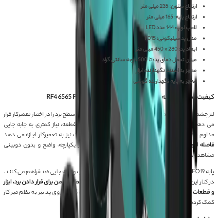
ارتفاع ستون: 235 میلی متر
ارتفاع پایه: 165 میلی متر
لامپ لوپ: 144 عدد LED
مدل پد سیلیکونی: F015
ابعاد پد: 280 × 450 میلی متر
میزان تحمل دمای پد: تا 500 درجه سانتی گراد
مجهز به استند نگهدارنده ابزار
مجهز به پایه نگهدارنده گوشی
کیفیت ساخت و تجربه استفاده از لوپ سه چشم RF4 6565 PRO FO19
لنز چشمی با میدان دید حداکثر 23 میلی متر، محدوده مناسبی از سطح برد را در اختیار تعمیرکار قرار
می دهد و باعث می شود برای مشاهده بخش های اطراف قطعه، نیاز کمتری به جابه جایی
مداوم برد وجود داشته باشد. محدوده تنظیم فاصله مردمک نیز به تعمیرکار اجازه می دهد
فاصله لنزها را با ساختار چشم خود هماهنگ کند
تا تصویر یکپارچه، واضح و بدون دوبینی
مشاهده شود.
پایه FO19 و ستون 235 میلی متری، ساختاری مناسب برای نصب و جابه جایی هد فراهم می کنند.
در کنار این مجموعه، پد سیلیکونی F015 با تحمل دمای بالا،
سطحی ایمن برای قرار دادن برد، ابزار
و قطعات ایجاد می کند
. وجود استند ابزار و پایه نگهدارنده گوشی روی پد نیز به نظم میز کار
کمک کرده و ابزارهای پرکاربرد را در دسترس نگه می دارد.