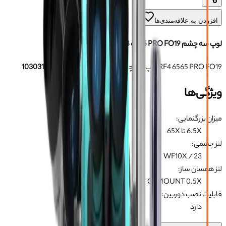
افزودن به علاقه‌مندی‌ها
لوپ سه چشم RF4 6565 PRO FO19
لوپ سه چشم RF4 6565 PRO FO19
برند:
آر اف فور
شناسه:
103031215
ویژگی‌ها
میزان بزرگنمایی
:
6.5X تا 65X
لنز چشمی
:
WF10X / 23
لنز همسان ساز
:
C-MOUNT 0.5X
قابلیت نصب دوربین
:
دارد