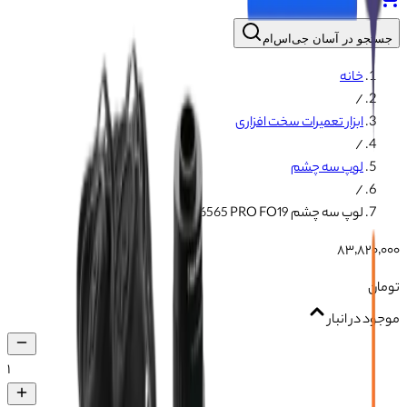
جستجو در آسان جی‌اس‌ام
خانه
/
ابزار تعمیرات سخت افزاری
/
لوپ سه چشم
/
لوپ سه چشم RF4 6565 PRO FO19
۸۳٬۸۲۰٬۰۰۰
تومان
موجود در انبار
۱