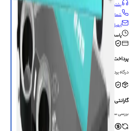
پشتیبانی:
09191493546
شماره تماس:
021-66704429
ایمیل:
info@asangsm.com
پاسخگویی تلفنی از شنبه تا پنجشنبه ساعت ۱۰ الی ۱۹
پرداخت امن و مطمئن
درگاه پرداخت امن و دارای مجوز اینماد
گارانتی سلامت محصول
بررسی سلامت فیزیکی کالا قبل از ارسال