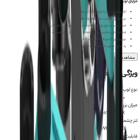
مزایای لوپ سه چشم RF4 6565 PRO FO19
آزادی حرکت بالا با بازوی 360 درجه
بزرگنمایی مناسب برای تعمیرات ظریف برد
میدان دید وسیع برای مشاهده بخش بیشتری از سطح کار
فضای کاری مناسب برای استفاده همزمان از ابزار تعمیرات
نورپردازی گسترده با 144 عدد LED
پد نسوز مجهز به نگهدارنده ابزار و گوشی
مشاهده بیشتر
ویژگی‌های محصول
نوع لوپ
:
سه چشم
میزان بزرگنمایی
:
6.5X تا 65X
لنز چشمی
:
WF10X / 23
قابلیت چرخش
: