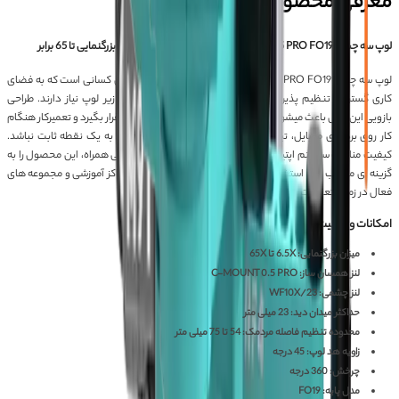
معرفی محصول
لوپ سه چشم RF4 6565 PRO FO19؛ دید وسیع، بازوی 360 درجه و بزرگنمایی تا 65 برابر
لوپ سه چشم RF4 6565 PRO FO19 یک لوپ حرفه ای و کامل برای کسانی است که به فضای
کاری گسترده، تنظیم پذیری مناسب و دسترسی راحت به قطعات زیر لوپ نیاز دارند. طراحی
بازویی این مدل باعث میشود هد لوپ به آسانی در موقعیت دلخواه قرار بگیرد و تعمیرکار هنگام
کار روی بردهای موبایل، تبلت و سایر تجهیزات الکترونیکی محدود به یک نقطه ثابت نباشد.
کیفیت مناسب سیستم اپتیکی، ساختار کاربردی پایه و تجهیزات جانبی همراه، این محصول را به
گزینه ای مناسب برای استفاده روزمره در تعمیرگاه های تخصصی، مراکز آموزشی و مجموعه های
فعال در زمینه تعمیرات برد تبدیل کرده است.
امکانات و قابلیت های لوپ سه چشم RF4 6565 PRO FO19
میزان بزرگنمایی: 6.5X تا 65X
لنز همسان ساز: C-MOUNT 0.5 PRO
لنز چشمی: WF10X/23
حداکثر میدان دید: 23 میلی متر
محدوده تنظیم فاصله مردمک: 54 تا 75 میلی متر
زاویه هد لوپ: 45 درجه
چرخش: 360 درجه
مدل پایه: FO19