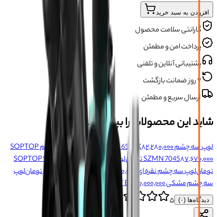
افزودن به سبد خرید
گارانتی سلامت محصول
پرداخت امن و مطمئن
پشتیبانی آنلاین و تلفنی
۷ روز ضمانت بازگشت
ارسال سریع و مطمئن
شاید این محصولات را بپسندید
لوپ سه چشم QIANLI 6558X
۸۲٬۲۸۰٬۰۰۰ تومان
لوپ سه چشم SOPTOP
۸۷٬۶۷۰٬۰۰۰ تومان
SZMN 7045
لوپ سه چشم SOPTOP 9#
۱۰۴٬۸۰۰٬۰۰۰
تومان
لوپ سه چشم نقره ای SUNSHINE M9T B11
۵۰٬۰۰۰٬۰۰۰ تومان
لوپ
سه چشم مشکی SUNSHINE M9T B11
۵۰٬۰۰۰٬۰۰۰ تومان
۵
دیدگاه‌ها (
۰
)