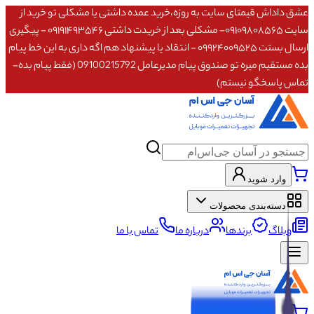
عشق داداش قیمتای سایت به روزه،خرید عمده داشتی یا مشکلی تو خرید از
سایت ۰۹۱۰۹۸۰۸۵۶۵- مشکلی بعد از خریدت داشتی ۰۹۱۹۱۴۹۳۵۴۶ - پیگیری
ارسال بستت ۰۹۹۲۴۰۰۹۵۲۵ - انتقاد یا پیشنهاد هم اگه داری به این خط پیام
بده مستقیم میره تو صندوق پیام مدیرعامل 09100215792 (فقط پیام بده-
تماس پاسخگو نیستم)
وارد شوید
دسته‌بندی محصولات
وبلاگ
برندها
درباره ما
تماس با ما