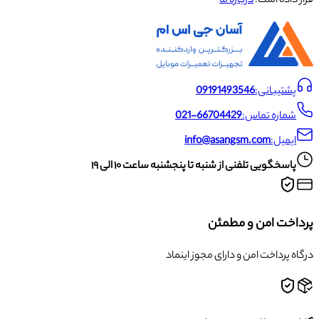
قرار داده است.
درباره ما
پشتیبانی:
09191493546
شماره تماس:
021-66704429
ایمیل:
info@asangsm.com
پاسخگویی تلفنی از شنبه تا پنجشنبه ساعت ۱۰ الی ۱۹
پرداخت امن و مطمئن
درگاه پرداخت امن و دارای مجوز اینماد