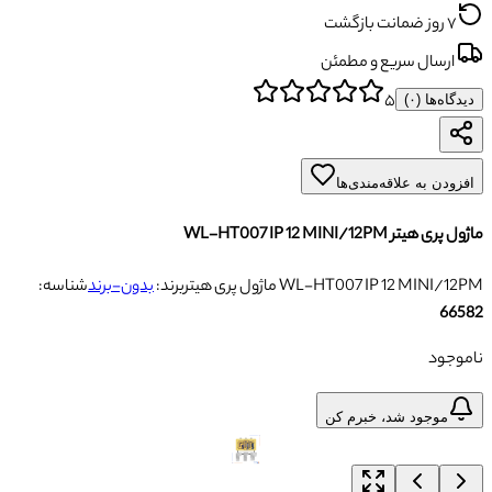
۷ روز ضمانت بازگشت
ارسال سریع و مطمئن
۵
دیدگاه‌ها (
۰
)
افزودن به علاقه‌مندی‌ها
ماژول پری هیتر WL-HT007 IP 12 MINI/12PM
ماژول پری هیتر WL-HT007 IP 12 MINI/12PM
برند:
بدون-برند
شناسه:
66582
ناموجود
موجود شد، خبرم کن