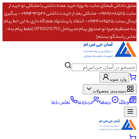
عشق داداش قیمتای سایت به روزه،خرید عمده داشتی یا مشکلی تو خرید از
سایت ۰۹۱۰۹۸۰۸۵۶۵- مشکلی بعد از خریدت داشتی ۰۹۱۹۱۴۹۳۵۴۶ - پیگیری
ارسال بستت ۰۹۹۲۴۰۰۹۵۲۵ - انتقاد یا پیشنهاد هم اگه داری به این خط پیام
بده مستقیم میره تو صندوق پیام مدیرعامل 09100215792 (فقط پیام بده-
تماس پاسخگو نیستم)
وارد شوید
دسته‌بندی محصولات
وبلاگ
برندها
درباره ما
تماس با ما