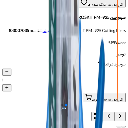
افزودن به علاقه‌مندی‌ها
سیم چین PROSKIT PM-925
PROSKIT PM-925 Cutting Pliers
برند:
بدون-برند
شناسه:
103007035
۶٬۳۲۵٬۰۰۰
تومان
موجود در انبار
۱
افزودن به سبد خرید