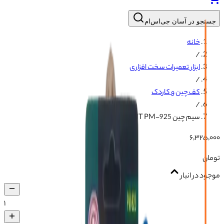
جستجو در آسان جی‌اس‌ام
خانه
/
ابزار تعمیرات سخت افزاری
/
کف چین و کاردک
/
سیم چین PROSKIT PM-925
۶٬۳۲۵٬۰۰۰
تومان
موجود در انبار
۱