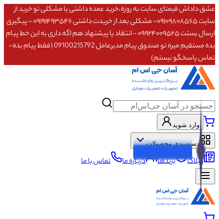
عشق داداش قیمتای سایت به روزه،خرید عمده داشتی یا مشکلی تو خرید از
سایت ۰۹۱۰۹۸۰۸۵۶۵- مشکلی بعد از خریدت داشتی ۰۹۱۹۱۴۹۳۵۴۶ - پیگیری
ارسال بستت ۰۹۹۲۴۰۰۹۵۲۵ - انتقاد یا پیشنهاد هم اگه داری به این خط پیام
بده مستقیم میره تو صندوق پیام مدیرعامل 09100215792 (فقط پیام بده-
تماس پاسخگو نیستم)
وارد شوید
دسته‌بندی محصولات
وبلاگ
برندها
درباره ما
تماس با ما