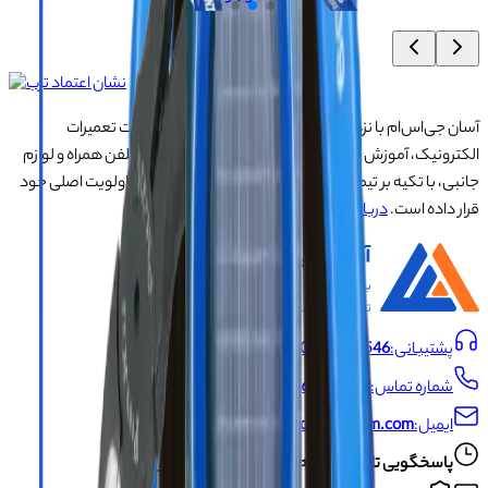
آسان جی‌اس‌ام با نزدیک به ۲۰ سال تجربه در تأمین تجهیزات تعمیرات
الکترونیک، آموزش تخصصی موبایل و ارائه خدمات تعمیر تلفن همراه و لوازم
جانبی، با تکیه بر تیمی حرفه‌ای، رضایت و اعتماد مشتریان را اولویت اصلی خود
قرار داده است.
درباره ما
پشتیبانی:
09191493546
شماره تماس:
021-66704429
ایمیل:
info@asangsm.com
پاسخگویی تلفنی از شنبه تا پنجشنبه ساعت ۱۰ الی ۱۹