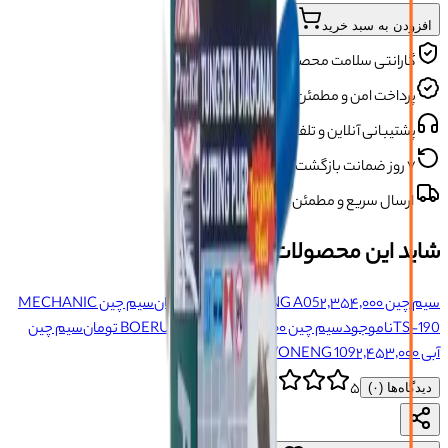
افزودن به سبد خرید
گارانتی سلامت محصول
پرداخت امن و مطمئن
پشتیبانی آنلاین و تلفنی
۷ روز ضمانت بازگشت
ارسال سریع و مطمئن
شاید این محصولات را بپسندید
سیم چین PPD WONENG A05
۲٬۳۵۴٬۰۰۰ تومان
سیم چین MECHANIC
TS-190
ناموجود
سیم چین BOERUI BR-A01
۲٬۳۹۸٬۰۰۰ تومان
سیم چین
آبی PPD WONENG 109
۲٬۴۵۳٬۰۰۰ تومان
۵
دیدگاه‌ها (
۰
)