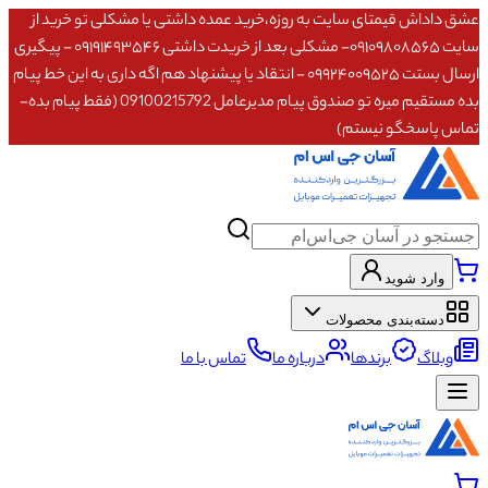
عشق داداش قیمتای سایت به روزه،خرید عمده داشتی یا مشکلی تو خرید از
سایت ۰۹۱۰۹۸۰۸۵۶۵- مشکلی بعد از خریدت داشتی ۰۹۱۹۱۴۹۳۵۴۶ - پیگیری
ارسال بستت ۰۹۹۲۴۰۰۹۵۲۵ - انتقاد یا پیشنهاد هم اگه داری به این خط پیام
بده مستقیم میره تو صندوق پیام مدیرعامل 09100215792 (فقط پیام بده-
تماس پاسخگو نیستم)
وارد شوید
دسته‌بندی محصولات
وبلاگ
برندها
درباره ما
تماس با ما