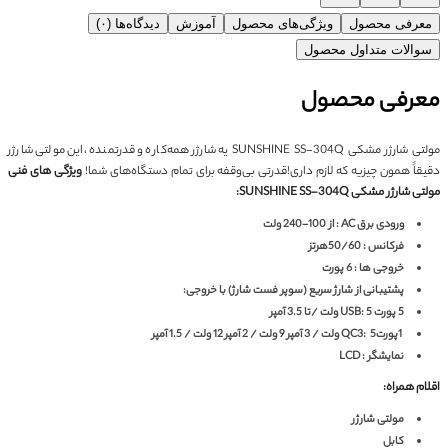
معرفی محصول
ویژگی‌های محصول
آموزش
دیدگاه‌ها (۰)
سوالات متداول محصول
معرفی محصول
مولتی شارژر مشکی SUNSHINE SS-304Q یه شارژر همه‌کاره و قدرتمنده ،این مولتی شارژر
دقیقاً همون چیزیه که لازم داری!قدرتی بی‌وقفه برای تمام دستگاه‌های شما!
ویژگی های فنی
مولتی شارژر مشکی SUNSHINE SS-304Q:
ورودی برق AC : از 100-240 ولت
فرکانس : 50/60هرتز
خروجی ها : 6 پورت
پشتیبانی از شارژ سریع (سوپر فست شارژ) با خروجی:
5 پورت USB:
5 ولت /تا 3.5 آمپر
1پورتQC3:
5 ولت / 3 آمپر
9 ولت / 2 آمپر
12 ولت / 1.5 آمپر
نمایشگر : LCD
اقلام همراه:
مولتی شارژر
کابل