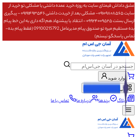
عشق داداش قیمتای سایت به روزه،خرید عمده داشتی یا مشکلی تو خرید از
سایت ۰۹۱۰۹۸۰۸۵۶۵- مشکلی بعد از خریدت داشتی ۰۹۱۹۱۴۹۳۵۴۶ - پیگیری
ارسال بستت ۰۹۹۲۴۰۰۹۵۲۵ - انتقاد یا پیشنهاد هم اگه داری به این خط پیام
بده مستقیم میره تو صندوق پیام مدیرعامل 09100215792 (فقط پیام بده-
تماس پاسخگو نیستم)
وارد شوید
دسته‌بندی محصولات
وبلاگ
برندها
درباره ما
تماس با ما