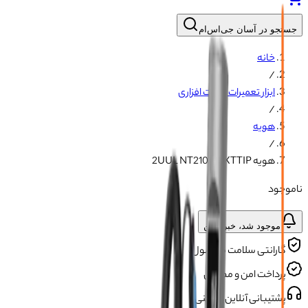
جستجو در آسان جی‌اس‌ام
خانه
/
ابزار تعمیرات سخت افزاری
/
هویه
/
هویه 2UUL NT210 NEXTTIP
ناموجود
موجود شد، خبرم کن
گارانتی سلامت محصول
پرداخت امن و مطمئن
پشتیبانی آنلاین و تلفنی