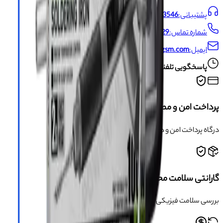
پشتیبانی:
09191493546
شماره تماس:
021-66704429
ایمیل:
info@asangsm.com
پاسخگویی تلفنی از شنبه تا پنجشنبه ساعت ۱۰ الی ۱۹
پرداخت امن و مطمئن
درگاه پرداخت امن و دارای مجوز اینماد
گارانتی سلامت محصول
بررسی سلامت فیزیکی کالا قبل از ارسال