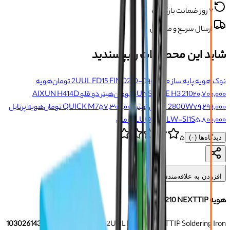
۷ روز ضمانت بازگشت
ارسال سریع و مطمئن
شاید این محصولات را بپسندید
نوک هویه پایه ساز 2UUL FD15 FIND210-0
۹۰۰٬۰۰۰ تومان
هویه
۲۰٬۷۰۰٬۰۰۰ تومان
SUNSHINE H3 210
هیتر دو قلو AIXUN H414D
۷۹٬۲۹۹٬۰۰۰ تومان
2800W
هیتر QUICK M7
۵۷٬۳۰۰٬۰۰۰ تومان
هویه پرتابل
۵٬۸۰۰٬۰۰۰ تومان
LUOWEI LW-SI1S
۵
دیدگاه‌ها (
۰
)
افزودن به علاقه‌مندی‌ها
هویه 2UUL NT210 NEXTTIP
2UUL NT210 NEXTTIP Soldering Iron
برند:
تو یو یو ال
شناسه:
103026143