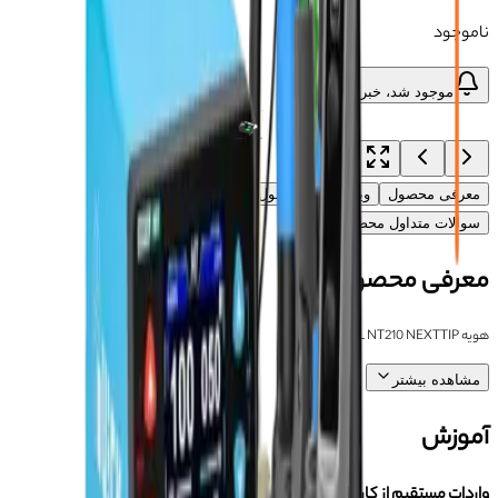
ناموجود
موجود شد، خبرم کن
معرفی محصول
ویژگی‌های محصول
آموزش
دیدگاه‌ها (۰)
سوالات متداول محصول
معرفی محصول
هویه 2UUL NT210 NEXTTIP
مشاهده بیشتر
آموزش
واردات مستقیم از کارخانجات چین با
آسان جی اس ام