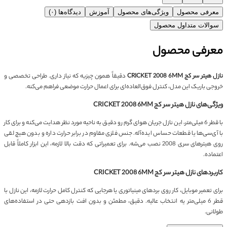
معرفی محصول
ویژگی‌های محصول
آموزش
دیدگاه‌ها (۰)
سوالات متداول محصول
معرفی محصول
نازل هیتر سر کج CRICKET 2008 6MM
دقیقاً همون چیزیه که نیاز داری. طراحی تخصصی و
خروجی باریک این مدل، کنترل فوق‌العاده‌ای برای اعمال حرارت موضعی فراهم می‌کنه.
ویژگی‌های نازل هیتر سر کج CRICKET 2008 6MM
با قطر 6 میلی‌متر، این نازل جریان هوای گرم رو دقیق به ناحیه مورد نظر هدایت می‌کنه و برای کار
با آی‌سی‌ها یا قطعات حساس ایده‌آله. جنس فلزی مقاوم در برابر حرارت داره و بدون هیچ لقی
روی هیترهای سری 2008 نصب می‌شه. برای تعمیراتی که دقت بالا لازمه، این ابزار کاملاً قابل
اعتماده.
کاربردهای نازل هیتر سر کج CRICKET 2008 6MM
برای تعمیر موبایل، کار روی بردهای مینیاتوری یا هرجایی که کنترل کامل حرارت لازمه، این نازل با
قطر 6 میلی‌متر یه انتخاب عالیه. دقیق، مطمئن و بدون افت بازدهی حتی در استفاده‌های
طولانی.