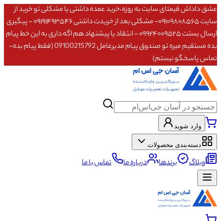
عشق داداش قیمتای سایت به روزه،خرید عمده داشتی یا مشکلی تو خرید از
سایت ۰۹۱۰۹۸۰۸۵۶۵- مشکلی بعد از خریدت داشتی ۰۹۱۹۱۴۹۳۵۴۶ - پیگیری
ارسال بستت ۰۹۹۲۴۰۰۹۵۲۵ - انتقاد یا پیشنهاد هم اگه داری به این خط پیام
بده مستقیم میره تو صندوق پیام مدیرعامل 09100215792 (فقط پیام بده-
تماس پاسخگو نیستم)
وارد شوید
دسته‌بندی محصولات
وبلاگ
برندها
درباره ما
تماس با ما