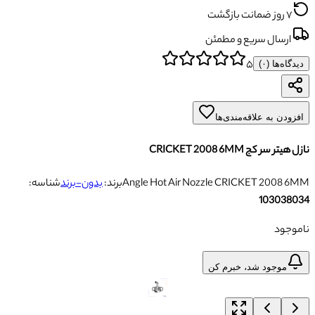
۷ روز ضمانت بازگشت
ارسال سریع و مطمئن
۵
دیدگاه‌ها (
۰
)
افزودن به علاقه‌مندی‌ها
نازل هیتر سر کج CRICKET 2008 6MM
Angle Hot Air Nozzle CRICKET 2008 6MM
برند:
بدون-برند
شناسه:
103038034
ناموجود
موجود شد، خبرم کن